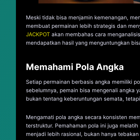
Meski tidak bisa menjamin kemenangan, mem
membuat permainan lebih strategis dan meny
JACKPOT
akan membahas cara menganalisis 
mendapatkan hasil yang menguntungkan bis
Memahami Pola Angka
Setiap permainan berbasis angka memiliki p
sebelumnya, pemain bisa mengenali angka yan
bukan tentang keberuntungan semata, tetapi t
Mengamati pola angka secara konsisten mem
terstruktur. Pemahaman pola ini juga melati
menjadi lebih rasional, bukan hanya tebakan