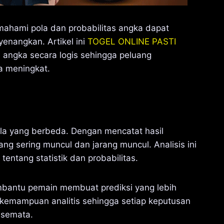
ahami pola dan probabilitas angka dapat
enangkan. Artikel ini
TOGEL ONLINE PASTI
angka secara logis sehingga peluang
a meningkat.
ola yang berbeda. Dengan mencatat hasil
g sering muncul dan jarang muncul. Analisis ini
entang statistik dan probabilitas.
bantu pemain membuat prediksi yang lebih
h kemampuan analitis sehingga setiap keputusan
 semata.