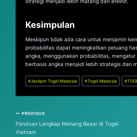
strategi menjadi lebih matang dan efektif.
Kesimpulan
Meskipun tidak ada cara untuk menjamin kem
probabilitas dapat meningkatkan peluang h
angka, menggunakan probabilitas, mengatur 
berbasis angka menjadi lebih strategis dan m
Post
#
Jackpot Togel Malaysia
#
Togel Malaysia
#
TOG
Tags:
Post
PREVIOUS
Panduan Lengkap Menang Besar di Togel
navigation
Vietnam