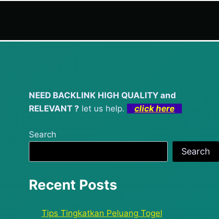
NEED BACKLINK HIGH QUALITY and
RELEVANT ?
let us help.
click here
Search
Search
Recent Posts
Tips Tingkatkan Peluang Togel