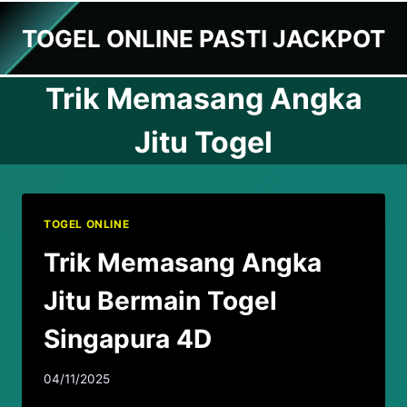
Skip
TOGEL ONLINE PASTI JACKPOT
to
content
Trik Memasang Angka
Jitu Togel
TOGEL ONLINE
Trik Memasang Angka
Jitu Bermain Togel
Singapura 4D
04/11/2025