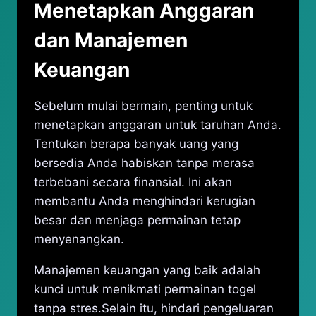
Menetapkan Anggaran
dan Manajemen
Keuangan
Sebelum mulai bermain, penting untuk
menetapkan anggaran untuk taruhan Anda.
Tentukan berapa banyak uang yang
bersedia Anda habiskan tanpa merasa
terbebani secara finansial. Ini akan
membantu Anda menghindari kerugian
besar dan menjaga permainan tetap
menyenangkan.
Manajemen keuangan yang baik adalah
kunci untuk menikmati permainan togel
tanpa stres.
Selain itu, hindari pengeluaran