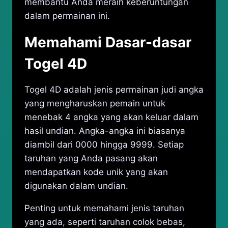
membantu Anda meraih keberuntungan
dalam permainan ini.
Memahami Dasar-dasar
Togel 4D
Togel 4D adalah jenis permainan judi angka
yang mengharuskan pemain untuk
menebak 4 angka yang akan keluar dalam
hasil undian. Angka-angka ini biasanya
diambil dari 0000 hingga 9999. Setiap
taruhan yang Anda pasang akan
mendapatkan kode unik yang akan
digunakan dalam undian.
Penting untuk memahami jenis taruhan
yang ada, seperti taruhan colok bebas,