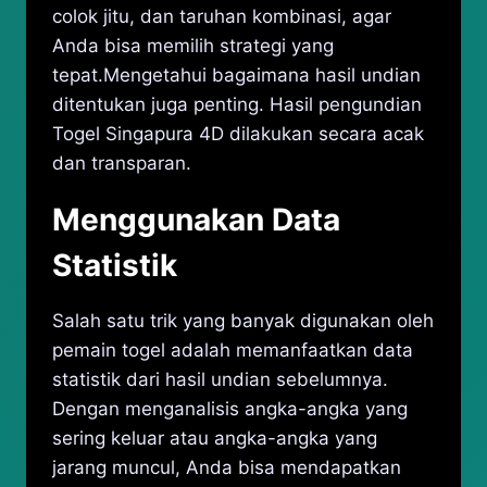
colok jitu, dan taruhan kombinasi, agar
Anda bisa memilih strategi yang
tepat.
Mengetahui bagaimana hasil undian
ditentukan juga penting. Hasil pengundian
Togel Singapura 4D dilakukan secara acak
dan transparan.
Menggunakan Data
Statistik
Salah satu trik yang banyak digunakan oleh
pemain togel adalah memanfaatkan data
statistik dari hasil undian sebelumnya.
Dengan menganalisis angka-angka yang
sering keluar atau angka-angka yang
jarang muncul, Anda bisa mendapatkan