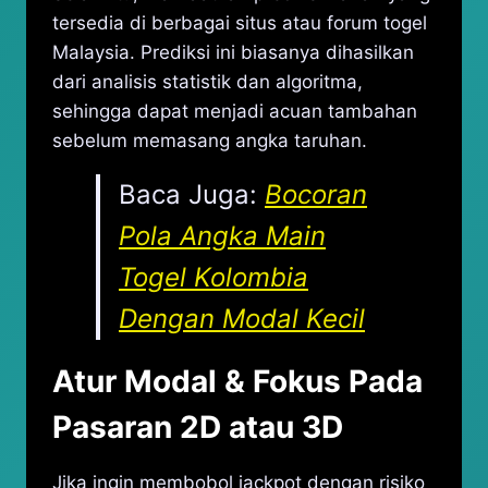
tersedia di berbagai situs atau forum togel
Malaysia. Prediksi ini biasanya dihasilkan
dari analisis statistik dan algoritma,
sehingga dapat menjadi acuan tambahan
sebelum memasang angka taruhan.
Baca Juga:
Bocoran
Pola Angka Main
Togel Kolombia
Dengan Modal Kecil
Atur Modal & Fokus Pada
Pasaran 2D atau 3D
Jika ingin membobol jackpot dengan risiko