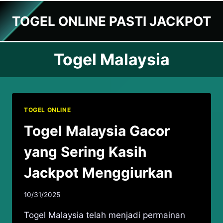
Skip
TOGEL ONLINE PASTI JACKPOT
to
content
Togel Malaysia
TOGEL ONLINE
Togel Malaysia Gacor
yang Sering Kasih
Jackpot Menggiurkan
10/31/2025
Togel Malaysia telah menjadi permainan