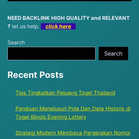
NEED BACKLINK HIGH QUALITY and RELEVANT
?
let us help.
click here
Search
Search
Recent Posts
Tips Tingkatkan Peluang Togel Thailand
Panduan Menelusuri Pola Dan Data Historis di
Togel Illinois Evening Lottery
Strategi Modern Membaca Pergerakan Nomor