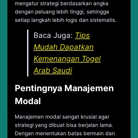
mengatur strategi berdasarkan angka
dengan peluang lebih tinggi, sehingga
setiap langkah lebih logis dan sistematis.
Baca Juga:
Tips
Mudah Dapatkan
Kemenangan Togel
Arab Saudi
Pentingnya Manajemen
Modal
Manajemen modal sangat krusial agar
strategi yang dibuat bisa berjalan lama.
Dengan menentukan batas bermain dan