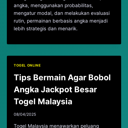
angka, menggunakan probabilitas,
mengatur modal, dan melakukan evaluasi
rutin, permainan berbasis angka menjadi
lebih strategis dan menarik.
TOGEL ONLINE
Tips Bermain Agar Bobol
Angka Jackpot Besar
Togel Malaysia
08/04/2025
Togel Malaysia menawarkan peluang