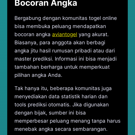
Bocoran Angka
Bergabung dengan komunitas togel online
bisa membuka peluang mendapatkan
bocoran angka
aviantogel
yang akurat.
Biasanya, para anggota akan berbagi
angka jitu hasil rumusan pribadi atau dari
master prediksi. Informasi ini bisa menjadi
tambahan berharga untuk memperkuat
pilihan angka Anda.
Tak hanya itu, beberapa komunitas juga
menyediakan data statistik harian dan
tools prediksi otomatis. Jika digunakan
dengan bijak, sumber ini bisa
memperbesar peluang menang tanpa harus
menebak angka secara sembarangan.