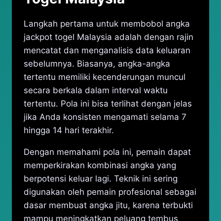
Langkah pertama untuk membobol angka
jackpot togel Malaysia adalah dengan rajin
mencatat dan menganalisis data keluaran
sebelumnya. Biasanya, angka-angka
tertentu memiliki kecenderungan muncul
secara berkala dalam interval waktu
tertentu. Pola ini bisa terlihat dengan jelas
jika Anda konsisten mengamati selama 7
hingga 14 hari terakhir.
Dengan memahami pola ini, pemain dapat
memperkirakan kombinasi angka yang
berpotensi keluar lagi. Teknik ini sering
digunakan oleh pemain profesional sebagai
dasar membuat angka jitu, karena terbukti
mampu meningkatkan peluang tembus