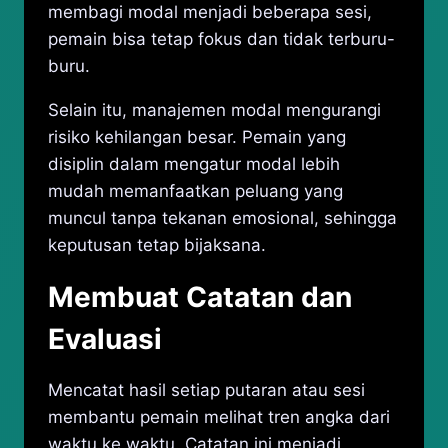
membagi modal menjadi beberapa sesi,
pemain bisa tetap fokus dan tidak terburu-
buru.
Selain itu, manajemen modal mengurangi
risiko kehilangan besar. Pemain yang
disiplin dalam mengatur modal lebih
mudah memanfaatkan peluang yang
muncul tanpa tekanan emosional, sehingga
keputusan tetap bijaksana.
Membuat Catatan dan
Evaluasi
Mencatat hasil setiap putaran atau sesi
membantu pemain melihat tren angka dari
waktu ke waktu. Catatan ini menjadi