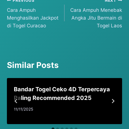
Post
PREVIOUS
NEXT
Cara Ampuh
Cara Ampuh Menebak
navigation
Menghasilkan Jackpot
Angka Jitu Bermain di
di Togel Curacao
Togel Laos
Similar Posts
Bandar Togel Ceko 4D Terpercaya
Paling Recommended 2025
11/11/2025