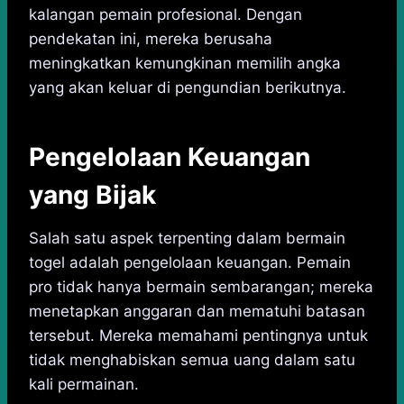
kalangan pemain profesional. Dengan
pendekatan ini, mereka berusaha
meningkatkan kemungkinan memilih angka
yang akan keluar di pengundian berikutnya.
Pengelolaan Keuangan
yang Bijak
Salah satu aspek terpenting dalam bermain
togel adalah pengelolaan keuangan. Pemain
pro tidak hanya bermain sembarangan; mereka
menetapkan anggaran dan mematuhi batasan
tersebut. Mereka memahami pentingnya untuk
tidak menghabiskan semua uang dalam satu
kali permainan.