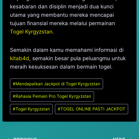
kesabaran dan disiplin menjadi dua kunci
utama yang membantu mereka mencapai
tujuan finansial mereka melalui permainan
Togel Kyrgyzstan
.
Semakin dalam kamu memahami informasi di
kitab4d
, semakin besar pula peluangmu untuk
meraih kesuksesan dalam bermain togel.
Post
#
Mendapatkan Jackpot di Togel Kyrgyzstan
Tags:
#
Rahasia Pemain Pro Togel Kyrgyzstan
#
Togel Kyrgyzstan
#
TOGEL ONLINE PASTI JACKPOT