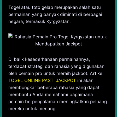
h
a
e
k
e
i
a
c
s
y
l
n
Togel atau toto gelap merupakan salah satu
t
e
s
p
e
e
permainan yang banyak diminati di berbagai
s
b
e
e
g
negara, termasuk Kyrgyzstan.
A
o
n
r
p
o
g
a
p
k
e
m
r
Di balik kesederhanaan permainannya,
terdapat strategi dan rahasia yang digunakan
oleh pemain pro untuk meraih jackpot. Artikel
TOGEL ONLINE PASTI JACKPOT
ini akan
membongkar beberapa rahasia yang dapat
membantu Anda memahami bagaimana
pemain berpengalaman meningkatkan peluang
mereka untuk menang.