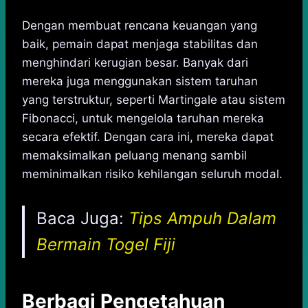
Dengan membuat rencana keuangan yang
baik, pemain dapat menjaga stabilitas dan
menghindari kerugian besar. Banyak dari
mereka juga menggunakan sistem taruhan
yang terstruktur, seperti Martingale atau sistem
Fibonacci, untuk mengelola taruhan mereka
secara efektif. Dengan cara ini, mereka dapat
memaksimalkan peluang menang sambil
meminimalkan risiko kehilangan seluruh modal.
Baca Juga:
Tips Ampuh Dalam
Bermain Togel Fiji
Berbagi Pengetahuan