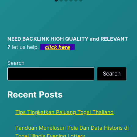
NEED BACKLINK HIGH QUALITY and RELEVANT
?
let us help.
click here
Search
Search
Recent Posts
Tips Tingkatkan Peluang Togel Thailand
Panduan Menelusuri Pola Dan Data Historis di
Togel Illinois Evening Lottery