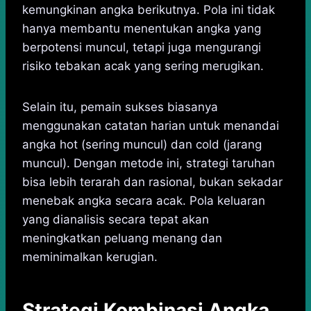
kemungkinan angka berikutnya. Pola ini tidak
hanya membantu menentukan angka yang
berpotensi muncul, tetapi juga mengurangi
risiko tebakan acak yang sering merugikan.
Selain itu, pemain sukses biasanya
menggunakan catatan harian untuk menandai
angka hot (sering muncul) dan cold (jarang
muncul). Dengan metode ini, strategi taruhan
bisa lebih terarah dan rasional, bukan sekadar
menebak angka secara acak. Pola keluaran
yang dianalisis secara tepat akan
meningkatkan peluang menang dan
meminimalkan kerugian.
Strategi Kombinasi Angka