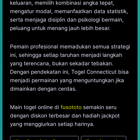
keluaran, memilih kombinasi angka tepat,
mengatur modal, memanfaatkan data statistik,
serta menjaga disiplin dan psikologi bermain,
peluang untuk menang jauh lebih besar.
Pemain profesional memadukan semua strategi
ini, sehingga setiap taruhan menjadi langkah
yang terencana, bukan sekadar tebakan.
Dengan pendekatan ini, Togel Connecticut bisa
menjadi permainan yang menguntungkan jika
dimainkan dengan cerdas.
Main togel online di
fusototo
semakin seru
dengan diskon terbesar dan hadiah jackpot
yang menggiurkan setiap harinya.
Post