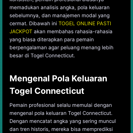
memadukan analisis angka, pola keluaran
sebelumnya, dan manajemen modal yang
cermat. Dibawah ini
TOGEL ONLINE PASTI
JACKPOT
akan membahas rahasia-rahasia
yang biasa diterapkan para pemain
berpengalaman agar peluang menang lebih
besar di Togel Connecticut.
Mengenal Pola Keluaran
Togel Connecticut
Pemain profesional selalu memulai dengan
mengenal pola keluaran Togel Connecticut.
Dengan mencatat angka yang sering muncul
dan tren historis, mereka bisa memprediksi