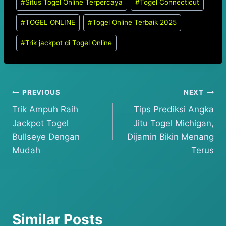
#
Situs Togel Online Terpercaya
#
Togel Connecticut
Tags:
#
TOGEL ONLINE
#
Togel Online Terbaik 2025
#
Trik jackpot di Togel Online
Post
PREVIOUS
NEXT
Trik Ampuh Raih
Tips Prediksi Angka
navigation
Jackpot Togel
Jitu Togel Michigan,
Bullseye Dengan
Dijamin Bikin Menang
Mudah
Terus
Similar Posts