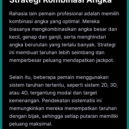
Rahasia lain pemain profesional adalah memilih
kombinasi angka yang optimal. Mereka
biasanya mengkombinasikan angka besar dan
kecil, genap dan ganjil, serta menghindari
angka berurutan yang terlalu banyak. Strategi
ini membuat taruhan lebih seimbang dan
memperbesar peluang mendapatkan jackpot.
Selain itu, beberapa pemain menggunakan
sistem taruhan tertentu, seperti sistem 2D, 3D,
atau 4D, tergantung modal dan target
kemenangan. Pendekatan sistematis ini
memungkinkan mereka menempatkan taruhan
dengan bijak, sehingga setiap putaran memiliki
peluang maksimal.