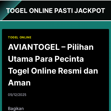
Skip
TOGEL ONLINE PASTI JACKPOT
to
content
TOGEL ONLINE
AVIANTOGEL – Pilihan
Utama Para Pecinta
Togel Online Resmi dan
Aman
05/12/2025
Bagikan