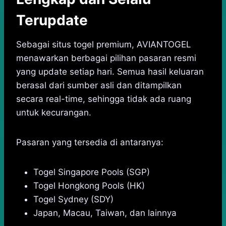
Terupdate
Sebagai situs togel premium, AVIANTOGEL
menawarkan berbagai pilihan pasaran resmi
yang update setiap hari. Semua hasil keluaran
berasal dari sumber asli dan ditampilkan
secara real-time, sehingga tidak ada ruang
untuk kecurangan.
Pasaran yang tersedia di antaranya:
Togel Singapore Pools (SGP)
Togel Hongkong Pools (HK)
Togel Sydney (SDY)
Japan, Macau, Taiwan, dan lainnya