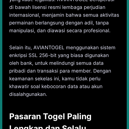
di bawah lisensi resmi lembaga perjudian
internasional, menjamin bahwa semua aktivitas
permainan berlangsung dengan adil, tanpa
manipulasi, dan diawasi secara profesional.
Selain itu, AVIANTOGEL menggunakan sistem
enkripsi SSL 256-bit yang biasa digunakan
oleh bank, untuk melindungi semua data
pribadi dan transaksi para member. Dengan
keamanan sekelas ini, kamu tidak perlu
khawatir soal kebocoran data atau akun
disalahgunakan.
Pasaran Togel Paling
Lengkap dan Selalu