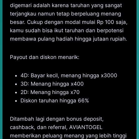
digemari adalah karena taruhan yang sangat
terjangkau namun tetap berpeluang menang
besar. Cukup dengan modal mulai Rp 100 saja,
kamu sudah bisa ikut taruhan dan berpotensi
membawa pulang hadiah hingga jutaan rupiah.
Payout dan diskon menarik:
4D: Bayar kecil, menang hingga x3000
3D: Menang hingga x400
2D: Menang hingga x70
Diskon taruhan hingga 66%
Ditambah lagi dengan bonus deposit,
cashback, dan referral, AVIANTOGEL
memberikan peluang menang yang lebih tinggi