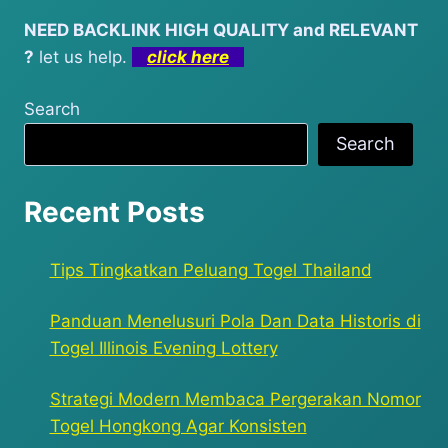
NEED BACKLINK HIGH QUALITY and RELEVANT
?
let us help.
click here
Search
Search
Recent Posts
Tips Tingkatkan Peluang Togel Thailand
Panduan Menelusuri Pola Dan Data Historis di
Togel Illinois Evening Lottery
Strategi Modern Membaca Pergerakan Nomor
Togel Hongkong Agar Konsisten