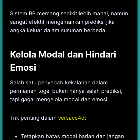
Sistem BB memang sedikit lebih mahal, namun
sangat efektif mengamankan prediksi jika
angka keluar dalam susunan berbeda.
Kelola Modal dan Hindari
Emosi
Salah satu penyebab kekalahan dalam
permainan togel bukan hanya salah prediksi,
tapi gagal mengelola modal dan emosi.
Trik penting dalam
versace4d
:
Tetapkan batas modal harian dan jangan