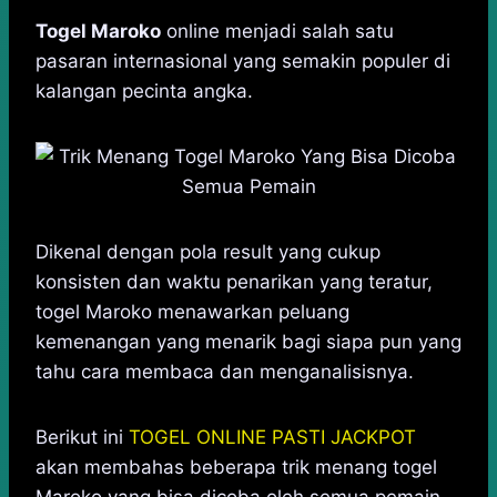
h
a
e
k
e
i
a
c
s
y
l
n
Togel Maroko
online menjadi salah satu
t
e
s
p
e
e
pasaran internasional yang semakin populer di
s
b
e
e
g
kalangan pecinta angka.
A
o
n
r
p
o
g
a
p
k
e
m
r
Dikenal dengan pola result yang cukup
konsisten dan waktu penarikan yang teratur,
togel Maroko menawarkan peluang
kemenangan yang menarik bagi siapa pun yang
tahu cara membaca dan menganalisisnya.
Berikut ini
TOGEL ONLINE PASTI JACKPOT
akan membahas beberapa trik menang togel