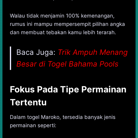
Walau tidak menjamin 100% kemenangan,
rumus ini mampu mempersempit pilihan angka
dan membuat tebakan kamu lebih terarah.
Baca Juga:
Trik Ampuh Menang
Besar di Togel Bahama Pools
Fokus Pada Tipe Permainan
Tertentu
Dalam togel Maroko, tersedia banyak jenis
permainan seperti: