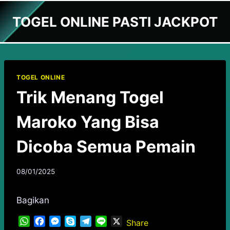
Skip
TOGEL ONLINE PASTI JACKPOT
to
content
TOGEL ONLINE
Trik Menang Togel
Maroko Yang Bisa
Dicoba Semua Pemain
08/01/2025
Bagikan
W
F
M
S
T
L
X
Share