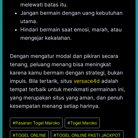
melewati batas itu.
Jangan bermain dengan uang kebutuhan
utama.
Hindari bermain saat emosi, marah, atau
mengejar kekalahan.
Dengan mengatur modal dan pikiran secara
tenang, peluang menang bisa meningkat
karena kamu bermain dengan strategi, bukan
impuls. Bila tertarik, situs
versace4d
adalah
tempat terbaik untuk menikmati permainan ini,
yang merupakan situs yang aman, dan penuh
kesempatan menang setiap harinya.
Post
#
Pasaran Togel Maroko
#
Togel Maroko
Tags:
#
TOGEL ONLINE
#
TOGEL ONLINE PASTI JACKPOT