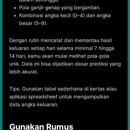
Pola ganjil-genap yang bergantian.
Kombinasi angka kecil (0–4) dan angka
besar (5–9).
Dengan rutin mencatat dan memantau hasil
keluaran setiap hari selama minimal 7 hingga
14 hari, kamu akan mulai melihat pola-pola
unik. Data ini bisa dijadikan dasar prediksi yang
lebih akurat.
Tips: Gunakan tabel sederhana di kertas atau
aplikasi spreadsheet untuk mengumpulkan
data angka keluaran.
Gunakan Rumus