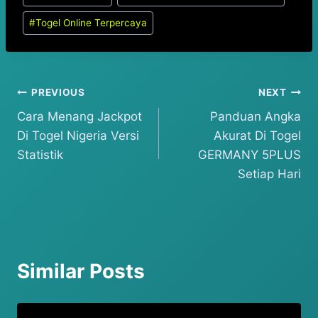
#
Togel Online Terpercaya
Post
PREVIOUS
NEXT
Cara Menang Jackpot
Panduan Angka
navigation
Di Togel Nigeria Versi
Akurat Di Togel
Statistik
GERMANY 5PLUS
Setiap Hari
Similar Posts