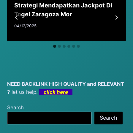
Strategi Mendapatkan Jackpot Di
Togel Zaragoza Mor
04/12/2025
NEED BACKLINK HIGH QUALITY and RELEVANT
?
let us help.
click here
Search
Search