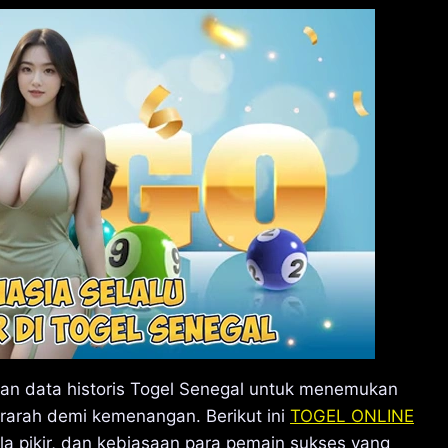
kan data historis Togel Senegal untuk menemukan
erarah demi kemenangan. Berikut ini
TOGEL ONLINE
a pikir, dan kebiasaan para pemain sukses yang