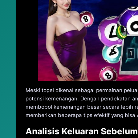
Meski togel dikenal sebagai permainan pelua
potensi kemenangan. Dengan pendekatan anal
membobol kemenangan besar secara lebih re
memberikan beberapa tips efektif yang bisa 
Analisis Keluaran Sebelu