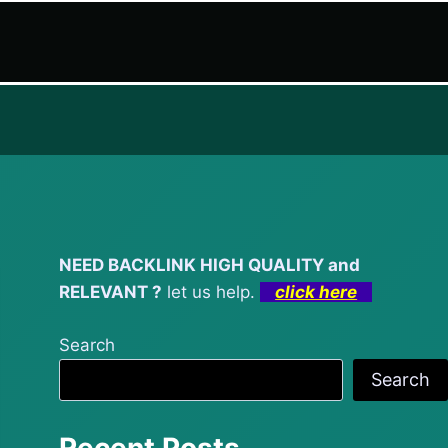
NEED BACKLINK HIGH QUALITY and
RELEVANT ?
let us help.
click here
Search
Search
Recent Posts