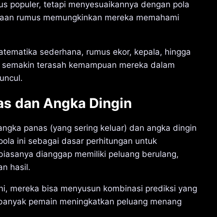
us populer, tetapi menyesuaikannya dengan pola
gunaan rumus memungkinkan mereka memahami
tematika sederhana, rumus ekor, kepala, hingga
n, semakin terasah kemampuan mereka dalam
uncul.
s dan Angka Dingin
ngka panas (yang sering keluar) dan angka dingin
ola ini sebagai dasar perhitungan untuk
iasanya dianggap memiliki peluang berulang,
n hasil.
i, mereka bisa menyusun kombinasi prediksi yang
tu banyak pemain meningkatkan peluang menang