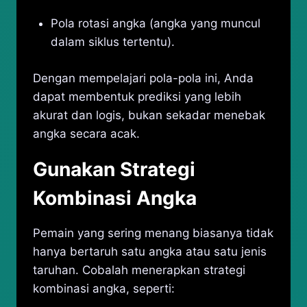
Pola rotasi angka (angka yang muncul
dalam siklus tertentu).
Dengan mempelajari pola-pola ini, Anda
dapat membentuk prediksi yang lebih
akurat dan logis, bukan sekadar menebak
angka secara acak.
Gunakan Strategi
Kombinasi Angka
Pemain yang sering menang biasanya tidak
hanya bertaruh satu angka atau satu jenis
taruhan. Cobalah menerapkan strategi
kombinasi angka, seperti: