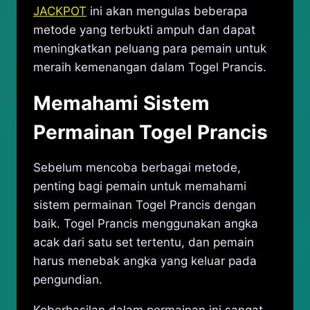
JACKPOT
ini akan mengulas beberapa
metode yang terbukti ampuh dan dapat
meningkatkan peluang para pemain untuk
meraih kemenangan dalam Togel Prancis.
Memahami Sistem
Permainan Togel Prancis
Sebelum mencoba berbagai metode,
penting bagi pemain untuk memahami
sistem permainan Togel Prancis dengan
baik. Togel Prancis menggunakan angka
acak dari satu set tertentu, dan pemain
harus menebak angka yang keluar pada
pengundian.