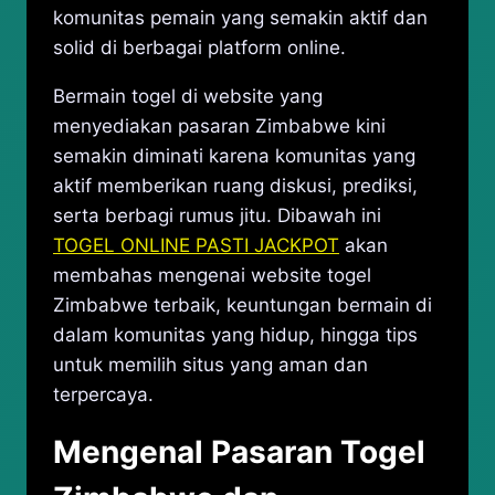
komunitas pemain yang semakin aktif dan
solid di berbagai platform online.
Bermain togel di website yang
menyediakan pasaran Zimbabwe kini
semakin diminati karena komunitas yang
aktif memberikan ruang diskusi, prediksi,
serta berbagi rumus jitu. Dibawah ini
TOGEL ONLINE PASTI JACKPOT
akan
membahas mengenai website togel
Zimbabwe terbaik, keuntungan bermain di
dalam komunitas yang hidup, hingga tips
untuk memilih situs yang aman dan
terpercaya.
Mengenal Pasaran Togel