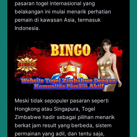
pasaran togel internasional yang
belakangan ini mulai menarik perhatian
pemain di kawasan Asia, termasuk
Indonesia.
Meski tidak sepopuler pasaran seperti
Hongkong atau Singapura, Togel
Zimbabwe hadir sebagai pilihan menarik
berkat jam result yang berbeda, sistem
permainan yang adil, dan tentu saja,