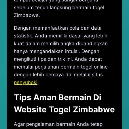
sebelum terjun langsung bermain togel
Zimbabwe.
Dengan memanfaatkan pola dan data
statistik. Anda memiliki dasar yang lebih
kuat dalam memilih angka dibandingkan
hanya mengandalkan intuisi. Dengan
mengikuti tips dan trik ini. Anda dapat
memulai perjalanan bermain togel online
dengan lebih percaya diri melalui situs
penyuhoki
.
Tips Aman Bermain Di
Website Togel Zimbabwe
Agar pengalaman bermain Anda tetap