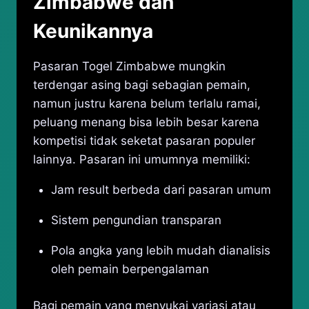
Zimbabwe dan
Keunikannya
Pasaran Togel Zimbabwe mungkin
terdengar asing bagi sebagian pemain,
namun justru karena belum terlalu ramai,
peluang menang bisa lebih besar karena
kompetisi tidak seketat pasaran populer
lainnya. Pasaran ini umumnya memiliki:
Jam result berbeda dari pasaran umum
Sistem pengundian transparan
Pola angka yang lebih mudah dianalisis
oleh pemain berpengalaman
Bagi pemain yang menyukai variasi atau