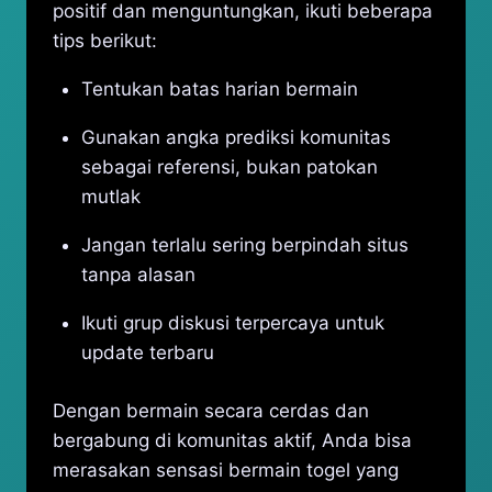
positif dan menguntungkan, ikuti beberapa
tips berikut:
Tentukan batas harian bermain
Gunakan angka prediksi komunitas
sebagai referensi, bukan patokan
mutlak
Jangan terlalu sering berpindah situs
tanpa alasan
Ikuti grup diskusi terpercaya untuk
update terbaru
Dengan bermain secara cerdas dan
bergabung di komunitas aktif, Anda bisa
merasakan sensasi bermain togel yang