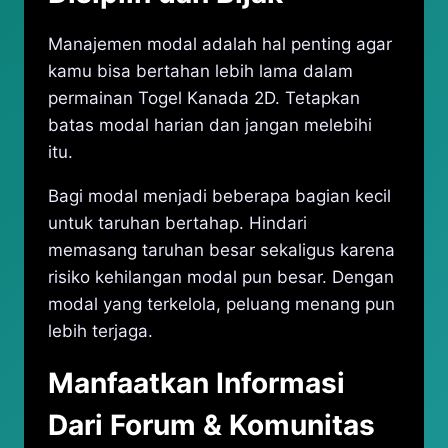
Manajemen modal adalah hal penting agar
kamu bisa bertahan lebih lama dalam
permainan Togel Kanada 2D. Tetapkan
batas modal harian dan jangan melebihi
itu.
Bagi modal menjadi beberapa bagian kecil
untuk taruhan bertahap. Hindari
memasang taruhan besar sekaligus karena
risiko kehilangan modal pun besar. Dengan
modal yang terkelola, peluang menang pun
lebih terjaga.
Manfaatkan Informasi
Dari Forum & Komunitas