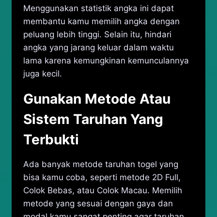
Menggunakan statistik angka ini dapat
membantu kamu memilih angka dengan
peluang lebih tinggi. Selain itu, hindari
angka yang jarang keluar dalam waktu
lama karena kemungkinan kemunculannya
juga kecil.
Gunakan Metode Atau
Sistem Taruhan Yang
Terbukti
Ada banyak metode taruhan togel yang
bisa kamu coba, seperti metode 2D Full,
Colok Bebas, atau Colok Macau. Memilih
metode yang sesuai dengan gaya dan
modal kamu sangat penting agar taruhan