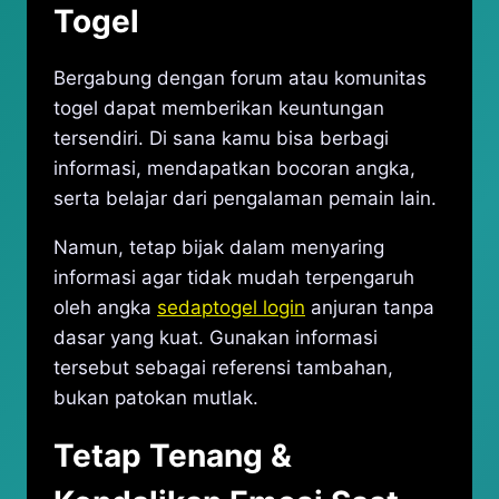
Togel
Bergabung dengan forum atau komunitas
togel dapat memberikan keuntungan
tersendiri. Di sana kamu bisa berbagi
informasi, mendapatkan bocoran angka,
serta belajar dari pengalaman pemain lain.
Namun, tetap bijak dalam menyaring
informasi agar tidak mudah terpengaruh
oleh angka
sedaptogel login
anjuran tanpa
dasar yang kuat. Gunakan informasi
tersebut sebagai referensi tambahan,
bukan patokan mutlak.
Tetap Tenang &