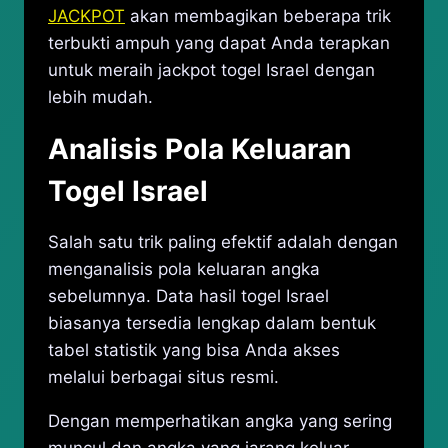
JACKPOT
akan membagikan beberapa trik
terbukti ampuh yang dapat Anda terapkan
untuk meraih jackpot togel Israel dengan
lebih mudah.
Analisis Pola Keluaran
Togel Israel
Salah satu trik paling efektif adalah dengan
menganalisis pola keluaran angka
sebelumnya. Data hasil togel Israel
biasanya tersedia lengkap dalam bentuk
tabel statistik yang bisa Anda akses
melalui berbagai situs resmi.
Dengan memperhatikan angka yang sering