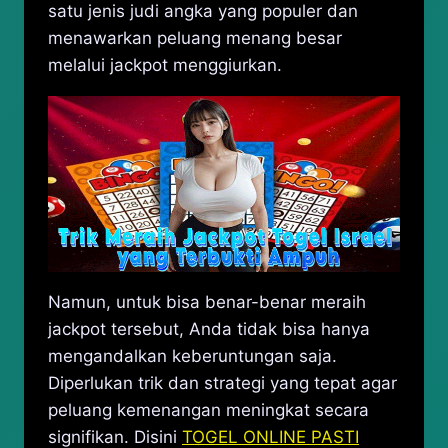
satu jenis judi angka yang populer dan
menawarkan peluang menang besar
melalui jackpot menggiurkan.
Namun, untuk bisa benar-benar meraih
jackpot tersebut, Anda tidak bisa hanya
mengandalkan keberuntungan saja.
Diperlukan trik dan strategi yang tepat agar
peluang kemenangan meningkat secara
signifikan. Disini
TOGEL ONLINE PASTI