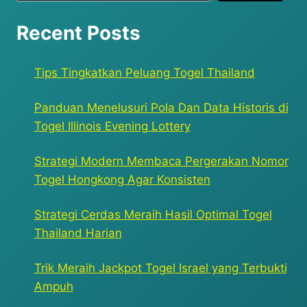
Recent Posts
Tips Tingkatkan Peluang Togel Thailand
Panduan Menelusuri Pola Dan Data Historis di
Togel Illinois Evening Lottery
Strategi Modern Membaca Pergerakan Nomor
Togel Hongkong Agar Konsisten
Strategi Cerdas Meraih Hasil Optimal Togel
Thailand Harian
Trik Meraih Jackpot Togel Israel yang Terbukti
Ampuh