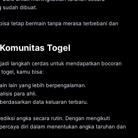
g sudah dibuat.
bisa tetap bermain tanpa merasa terbebani dan
 Komunitas Togel
jadi langkah cerdas untuk mendapatkan bocoran
 togel, kamu bisa:
in lain yang lebih berpengalaman.
isis para ahli.
berdasarkan data keluaran terbaru.
diksi angka secara rutin. Dengan mengikuti
ih percaya diri dalam menentukan angka taruhan dan