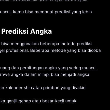
ncul, kamu bisa membuat prediksi yang lebih
Prediksi Angka
ga bisa menggunakan beberapa metode prediksi
gel profesional. Beberapa metode yang bisa dicoba
uang dan perhitungan angka yang sering muncul.
bahwa angka dalam mimpi bisa menjadi angka
n kalender shio atau primbon yang diyakini
a ganjil-genap atau besar-kecil untuk