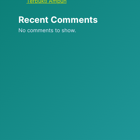
Terbukti Ampuh
Recent Comments
No comments to show.