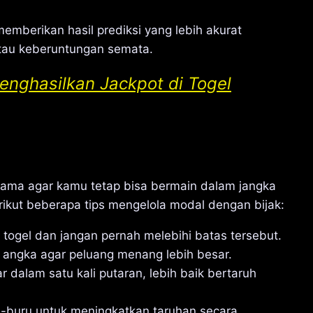
berikan hasil prediksi yang lebih akurat
tau keberuntungan semata.
nghasilkan Jackpot di Togel
tama agar kamu tetap bisa bermain dalam jangka
ikut beberapa tips mengelola modal dengan bijak:
togel dan jangan pernah melebihi batas tersebut.
 angka agar peluang menang lebih besar.
dalam satu kali putaran, lebih baik bertaruh
u-buru untuk meningkatkan taruhan secara