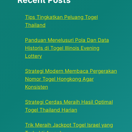
Tips Tingkatkan Peluang Togel
Thailand
Panduan Menelusuri Pola Dan Data
Historis di Togel Illinois Evening
Lottery
Strategi Modern Membaca Pergerakan
Nomor Togel Hongkong Agar
Konsisten
Strategi Cerdas Meraih Hasil Optimal
Togel Thailand Harian
Trik Meraih Jackpot Togel Israel yang