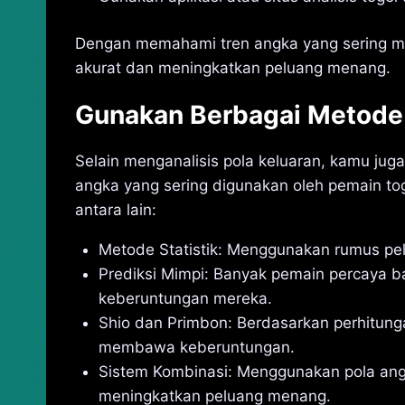
Dengan memahami tren angka yang sering mu
akurat dan meningkatkan peluang menang.
Gunakan Berbagai Metode 
Selain menganalisis pola keluaran, kamu ju
angka yang sering digunakan oleh pemain to
antara lain:
Metode Statistik: Menggunakan rumus pel
Prediksi Mimpi: Banyak pemain percaya 
keberuntungan mereka.
Shio dan Primbon: Berdasarkan perhitunga
membawa keberuntungan.
Sistem Kombinasi: Menggunakan pola angk
meningkatkan peluang menang.