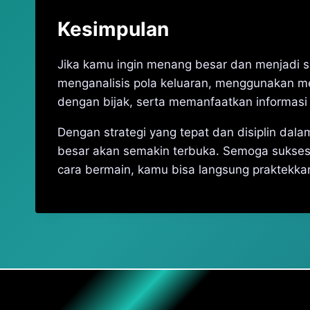
Kesimpulan
Jika kamu ingin menang besar dan menjadi su
menganalisis pola keluaran, menggunakan me
dengan bijak, serta memanfaatkan informasi
Dengan strategi yang tepat dan disiplin dal
besar akan semakin terbuka. Semoga sukse
cara bermain, kamu bisa langsung praktekka