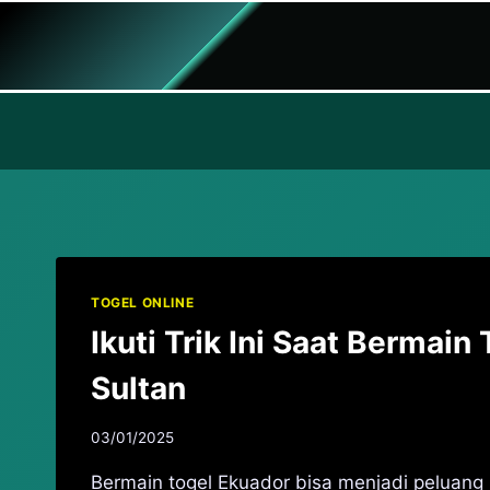
Skip
to
content
TOGEL ONLINE
Ikuti Trik Ini Saat Bermain
Sultan
03/01/2025
Bermain togel Ekuador bisa menjadi peluan