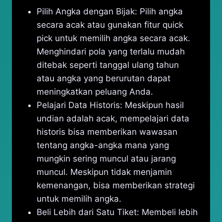
Pilih Angka dengan Bijak: Pilih angka
secara acak atau gunakan fitur quick
pick untuk memilih angka secara acak.
Menghindari pola yang terlalu mudah
ditebak seperti tanggal ulang tahun
atau angka yang berurutan dapat
meningkatkan peluang Anda.
Pelajari Data Historis: Meskipun hasil
undian adalah acak, mempelajari data
historis bisa memberikan wawasan
tentang angka-angka mana yang
mungkin sering muncul atau jarang
muncul. Meskipun tidak menjamin
kemenangan, bisa memberikan strategi
untuk memilih angka.
Beli Lebih dari Satu Tiket: Membeli lebih