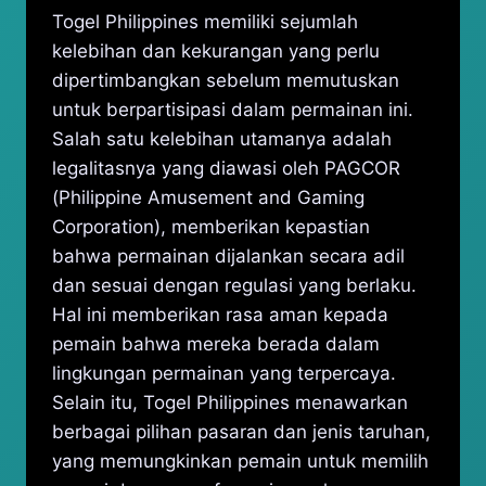
Togel Philippines memiliki sejumlah
kelebihan dan kekurangan yang perlu
dipertimbangkan sebelum memutuskan
untuk berpartisipasi dalam permainan ini.
Salah satu kelebihan utamanya adalah
legalitasnya yang diawasi oleh PAGCOR
(Philippine Amusement and Gaming
Corporation), memberikan kepastian
bahwa permainan dijalankan secara adil
dan sesuai dengan regulasi yang berlaku.
Hal ini memberikan rasa aman kepada
pemain bahwa mereka berada dalam
lingkungan permainan yang terpercaya.
Selain itu, Togel Philippines menawarkan
berbagai pilihan pasaran dan jenis taruhan,
yang memungkinkan pemain untuk memilih