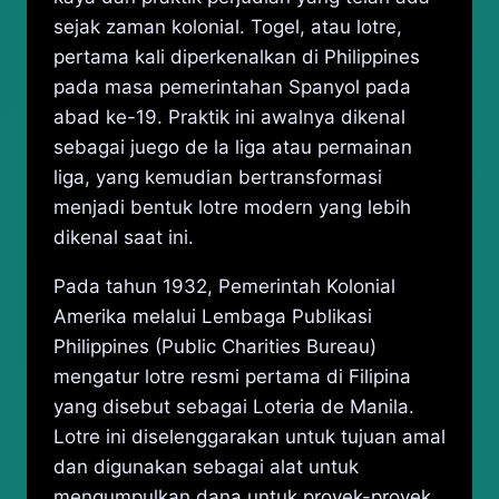
sejak zaman kolonial. Togel, atau lotre,
pertama kali diperkenalkan di Philippines
pada masa pemerintahan Spanyol pada
abad ke-19. Praktik ini awalnya dikenal
sebagai juego de la liga atau permainan
liga, yang kemudian bertransformasi
menjadi bentuk lotre modern yang lebih
dikenal saat ini.
Pada tahun 1932, Pemerintah Kolonial
Amerika melalui Lembaga Publikasi
Philippines (Public Charities Bureau)
mengatur lotre resmi pertama di Filipina
yang disebut sebagai Loteria de Manila.
Lotre ini diselenggarakan untuk tujuan amal
dan digunakan sebagai alat untuk
mengumpulkan dana untuk proyek-proyek