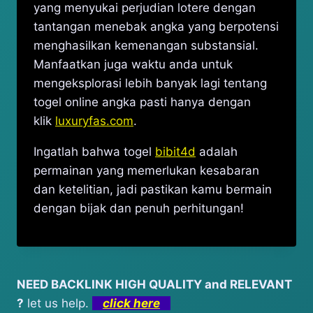
yang menyukai perjudian lotere dengan
tantangan menebak angka yang berpotensi
menghasilkan kemenangan substansial.
Manfaatkan juga waktu anda untuk
mengeksplorasi lebih banyak lagi tentang
togel online angka pasti hanya dengan
klik
luxuryfas.com
.
Ingatlah bahwa togel
bibit4d
adalah
permainan yang memerlukan kesabaran
dan ketelitian, jadi pastikan kamu bermain
dengan bijak dan penuh perhitungan!
NEED BACKLINK HIGH QUALITY and RELEVANT
?
let us help.
click here