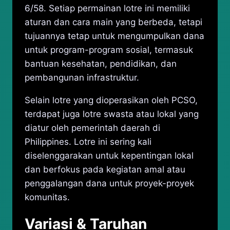
6/58. Setiap permainan lotre ini memiliki
aturan dan cara main yang berbeda, tetapi
tujuannya tetap untuk mengumpulkan dana
untuk program-program sosial, termasuk
bantuan kesehatan, pendidikan, dan
pembangunan infrastruktur.
Selain lotre yang dioperasikan oleh PCSO,
terdapat juga lotre swasta atau lokal yang
diatur oleh pemerintah daerah di
Philippines. Lotre ini sering kali
diselenggarakan untuk kepentingan lokal
dan berfokus pada kegiatan amal atau
penggalangan dana untuk proyek-proyek
komunitas.
Variasi & Taruhan