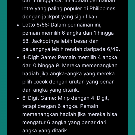
dari 1 hingga 49. Ini adalah permainan
lotre yang paling populer di Philippines
dengan jackpot yang signifikan.
Lotto 6/58: Dalam permainan ini,
pemain memilih 6 angka dari 1 hingga
58. Jackpotnya lebih besar dan
peluangnya lebih rendah daripada 6/49.
4-Digit Game: Pemain memilih 4 angka
dari 0 hingga 9. Mereka memenangkan
hadiah jika angka-angka yang mereka
pilih cocok dengan urutan yang benar
dari angka yang ditarik.
6-Digit Game: Mirip dengan 4-Digit,
tetapi dengan 6 angka. Pemain
memenangkan hadiah jika mereka bisa
mengatur 6 angka yang benar dari
angka yang ditarik.