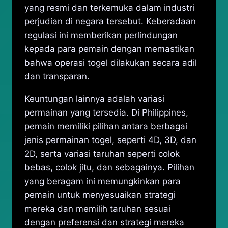
yang resmi dan terkemuka dalam industri
perjudian di negara tersebut. Keberadaan
regulasi ini memberikan perlindungan
kepada para pemain dengan memastikan
bahwa operasi togel dilakukan secara adil
dan transparan.
Keuntungan lainnya adalah variasi
permainan yang tersedia. Di Philippines,
pemain memiliki pilihan antara berbagai
jenis permainan togel, seperti 4D, 3D, dan
2D, serta variasi taruhan seperti colok
bebas, colok jitu, dan sebagainya. Pilihan
yang beragam ini memungkinkan para
pemain untuk menyesuaikan strategi
mereka dan memilih taruhan sesuai
dengan preferensi dan strategi mereka