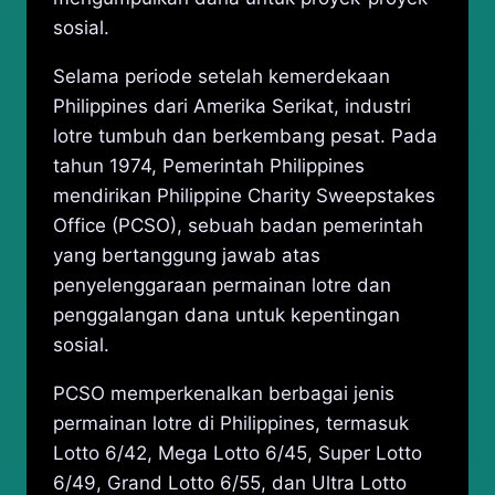
sosial.
Selama periode setelah kemerdekaan
Philippines dari Amerika Serikat, industri
lotre tumbuh dan berkembang pesat. Pada
tahun 1974, Pemerintah Philippines
mendirikan Philippine Charity Sweepstakes
Office (PCSO), sebuah badan pemerintah
yang bertanggung jawab atas
penyelenggaraan permainan lotre dan
penggalangan dana untuk kepentingan
sosial.
PCSO memperkenalkan berbagai jenis
permainan lotre di Philippines, termasuk
Lotto 6/42, Mega Lotto 6/45, Super Lotto
6/49, Grand Lotto 6/55, dan Ultra Lotto