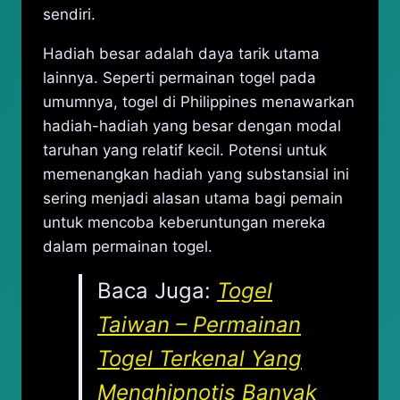
sendiri.
Hadiah besar adalah daya tarik utama
lainnya. Seperti permainan togel pada
umumnya, togel di Philippines menawarkan
hadiah-hadiah yang besar dengan modal
taruhan yang relatif kecil. Potensi untuk
memenangkan hadiah yang substansial ini
sering menjadi alasan utama bagi pemain
untuk mencoba keberuntungan mereka
dalam permainan togel.
Baca Juga:
Togel
Taiwan – Permainan
Togel Terkenal Yang
Menghipnotis Banyak