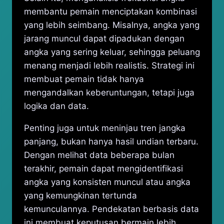
membantu pemain menciptakan kombinasi
yang lebih seimbang. Misalnya, angka yang
jarang muncul dapat dipadukan dengan
angka yang sering keluar, sehingga peluang
menang menjadi lebih realistis. Strategi ini
membuat pemain tidak hanya
mengandalkan keberuntungan, tetapi juga
logika dan data.
Penting juga untuk meninjau tren jangka
panjang, bukan hanya hasil undian terbaru.
Dengan melihat data beberapa bulan
terakhir, pemain dapat mengidentifikasi
angka yang konsisten muncul atau angka
yang kemungkinan tertunda
kemunculannya. Pendekatan berbasis data
ini membuat keputusan bermain lebih