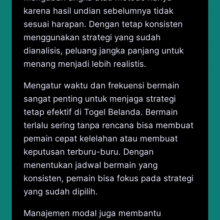
karena hasil undian sebelumnya tidak
sesuai harapan. Dengan tetap konsisten
menggunakan strategi yang sudah
dianalisis, peluang jangka panjang untuk
menang menjadi lebih realistis.
Mengatur waktu dan frekuensi bermain
sangat penting untuk menjaga strategi
tetap efektif di Togel Belanda. Bermain
terlalu sering tanpa rencana bisa membuat
pemain cepat kelelahan atau membuat
keputusan terburu-buru. Dengan
menentukan jadwal bermain yang
konsisten, pemain bisa fokus pada strategi
yang sudah dipilih.
Manajemen modal juga membantu