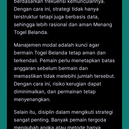
berdasarkan frekuensi kemunculannya.
Dengan cara ini, strategi tidak hanya
terstruktur tetapi juga berbasis data,
sehingga lebih rasional dan aman Menang
Togel Belanda.
Manajemen modal adalah kunci agar
bermain Togel Belanda tetap aman dan
terkendali. Pemain perlu menetapkan batas
anggaran sebelum bermain dan
memastikan tidak melebihi jumlah tersebut.
Dengan cara ini, risiko kerugian dapat
diminimalkan, dan permainan tetap
menyenangkan.
Selain itu, disiplin dalam mengikuti strategi
sangat penting. Banyak pemain tergoda
mengubah angka atau metode hanya