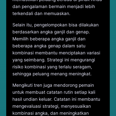
dan pengalaman bermain menjadi lebih
terkendali dan memuaskan.
Selain itu, pengelompokan bisa dilakukan
berdasarkan angka ganjil dan genap.
Memilih beberapa angka ganjil dan
beberapa angka genap dalam satu
kombinasi membantu menciptakan variasi
yang seimbang. Strategi ini mengurangi
risiko kombinasi yang terlalu seragam,
sehingga peluang menang meningkat.
Mengikuti tren juga mendorong pemain
untuk membuat catatan rutin setiap kali
hasil undian keluar. Catatan ini membantu
mengevaluasi strategi, menyesuaikan
kombinasi angka, dan meningkatkan