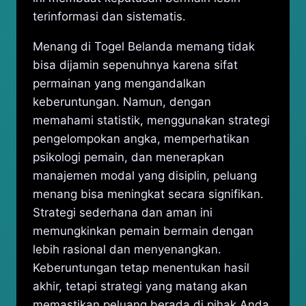
terinformasi dan sistematis.
Menang di Togel Belanda memang tidak
bisa dijamin sepenuhnya karena sifat
permainan yang mengandalkan
keberuntungan. Namun, dengan
memahami statistik, menggunakan strategi
pengelompokan angka, memperhatikan
psikologi pemain, dan menerapkan
manajemen modal yang disiplin, peluang
menang bisa meningkat secara signifikan.
Strategi sederhana dan aman ini
memungkinkan pemain bermain dengan
lebih rasional dan menyenangkan.
Keberuntungan tetap menentukan hasil
akhir, tetapi strategi yang matang akan
memastikan peluang berada di pihak Anda