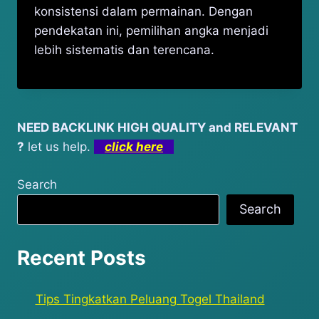
konsistensi dalam permainan. Dengan
pendekatan ini, pemilihan angka menjadi
lebih sistematis dan terencana.
NEED BACKLINK HIGH QUALITY and RELEVANT
?
let us help.
click here
Search
Search
Recent Posts
Tips Tingkatkan Peluang Togel Thailand