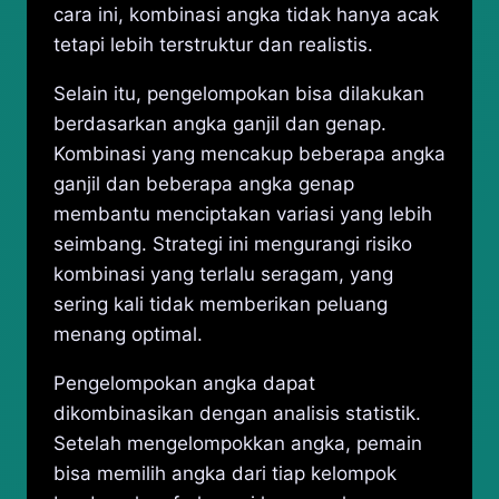
cara ini, kombinasi angka tidak hanya acak
tetapi lebih terstruktur dan realistis.
Selain itu, pengelompokan bisa dilakukan
berdasarkan angka ganjil dan genap.
Kombinasi yang mencakup beberapa angka
ganjil dan beberapa angka genap
membantu menciptakan variasi yang lebih
seimbang. Strategi ini mengurangi risiko
kombinasi yang terlalu seragam, yang
sering kali tidak memberikan peluang
menang optimal.
Pengelompokan angka dapat
dikombinasikan dengan analisis statistik.
Setelah mengelompokkan angka, pemain
bisa memilih angka dari tiap kelompok