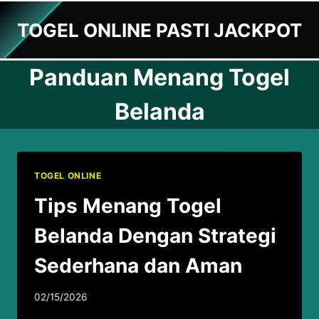
Skip
TOGEL ONLINE PASTI JACKPOT
to
content
Panduan Menang Togel
Belanda
TOGEL ONLINE
Tips Menang Togel
Belanda Dengan Strategi
Sederhana dan Aman
02/15/2026