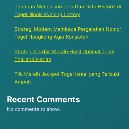
Panduan Menelusuri Pola Dan Data Historis di
Togel Illinois Evening Lottery
Strategi Modern Membaca Pergerakan Nomor
Togel Hongkong Agar Konsisten
Strategi Cerdas Meraih Hasil Optimal Togel
Thailand Harian
Trik Meraih Jackpot Togel Israel yang Terbukti
Ampuh
Recent Comments
No comments to show.