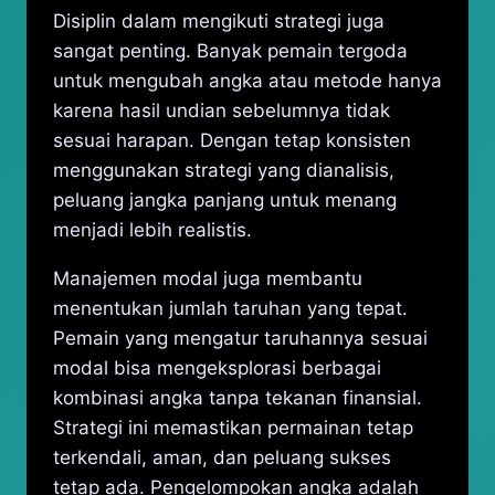
Disiplin dalam mengikuti strategi juga
sangat penting. Banyak pemain tergoda
untuk mengubah angka atau metode hanya
karena hasil undian sebelumnya tidak
sesuai harapan. Dengan tetap konsisten
menggunakan strategi yang dianalisis,
peluang jangka panjang untuk menang
menjadi lebih realistis.
Manajemen modal juga membantu
menentukan jumlah taruhan yang tepat.
Pemain yang mengatur taruhannya sesuai
modal bisa mengeksplorasi berbagai
kombinasi angka tanpa tekanan finansial.
Strategi ini memastikan permainan tetap
terkendali, aman, dan peluang sukses
tetap ada. Pengelompokan angka adalah