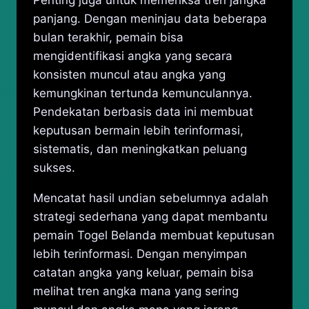
Penting juga untuk memeriksa tren jangka
panjang. Dengan meninjau data beberapa
bulan terakhir, pemain bisa
mengidentifikasi angka yang secara
konsisten muncul atau angka yang
kemungkinan tertunda kemunculannya.
Pendekatan berbasis data ini membuat
keputusan bermain lebih terinformasi,
sistematis, dan meningkatkan peluang
sukses.
Mencatat hasil undian sebelumnya adalah
strategi sederhana yang dapat membantu
pemain Togel Belanda membuat keputusan
lebih terinformasi. Dengan menyimpan
catatan angka yang keluar, pemain bisa
melihat tren angka mana yang sering