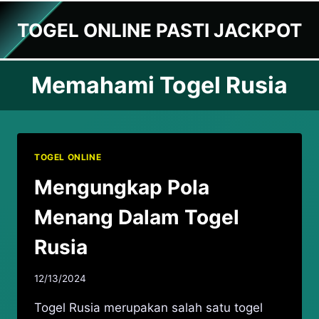
Skip
TOGEL ONLINE PASTI JACKPOT
to
content
Memahami Togel Rusia
TOGEL ONLINE
Mengungkap Pola
Menang Dalam Togel
Rusia
12/13/2024
Togel Rusia merupakan salah satu togel