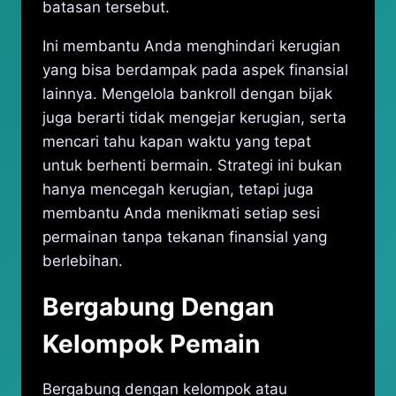
batasan tersebut.
Ini membantu Anda menghindari kerugian
yang bisa berdampak pada aspek finansial
lainnya. Mengelola bankroll dengan bijak
juga berarti tidak mengejar kerugian, serta
mencari tahu kapan waktu yang tepat
untuk berhenti bermain. Strategi ini bukan
hanya mencegah kerugian, tetapi juga
membantu Anda menikmati setiap sesi
permainan tanpa tekanan finansial yang
berlebihan.
Bergabung Dengan
Kelompok Pemain
Bergabung dengan kelompok atau