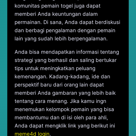
komunitas pemain togel juga dapat
memberi Anda keuntungan dalam
permainan. Di sana, Anda dapat berdiskusi
dan berbagi pengalaman dengan pemain
lain yang sudah lebih berpengalaman.
Anda bisa mendapatkan informasi tentang
strategi yang berhasil dan saling bertukar
tips untuk meningkatkan peluang
kemenangan. Kadang-kadang, ide dan
perspektif baru dari orang lain dapat
memberi Anda gambaran yang lebih baik
tentang cara menang. Jika kamu ingn
menemukan kelompok pemain yang bisa
membantumu dan di isi oleh para ahli,
Anda dapat mengklik link yang berikut ini
meme4d login
.