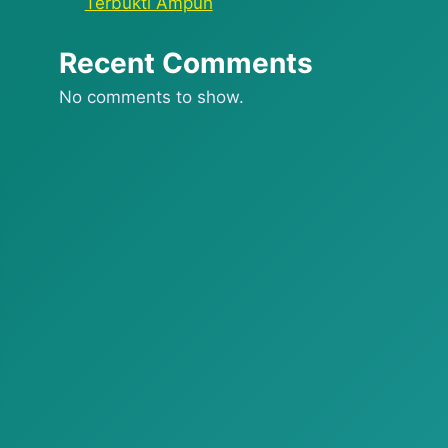
Terbukti Ampuh
Recent Comments
No comments to show.