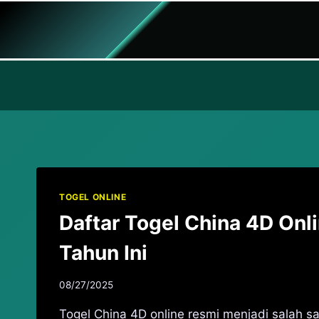
Skip
to
content
TOGEL ONLINE
Daftar Togel China 4D Onl
Tahun Ini
08/27/2025
Togel China 4D online resmi menjadi salah sa