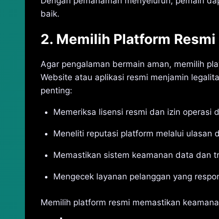
Dengan pemahaman menyeluruh, pemain dapa
baik.
2. Memilih Platform Resmi
Agar pengalaman bermain aman, memilih plat
Website atau aplikasi resmi menjamin legali
penting:
Memeriksa lisensi resmi dan izin operasi da
Meneliti reputasi platform melalui ulasan
Memastikan sistem keamanan data dan tra
Mengecek layanan pelanggan yang respo
Memilih platform resmi memastikan keamanan