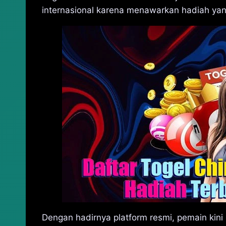
internasional karena menawarkan hadiah yan
Dengan hadirnya platform resmi, pemain kin