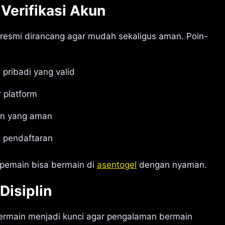
Verifikasi Akun
 resmi dirancang agar mudah sekaligus aman. Poin-
pribadi yang valid
 platform
an yang aman
i pendaftaran
pemain bisa bermain di
asentogel
dengan nyaman.
Disiplin
n bermain menjadi kunci agar pengalaman bermain