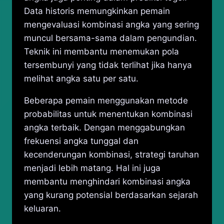
Data historis memungkinkan pemain
mengevaluasi kombinasi angka yang sering
muncul bersama-sama dalam pengundian.
Teknik ini membantu menemukan pola
tersembunyi yang tidak terlihat jika hanya
melihat angka satu per satu.
Beberapa pemain menggunakan metode
probabilitas untuk menentukan kombinasi
angka terbaik. Dengan menggabungkan
frekuensi angka tunggal dan
kecenderungan kombinasi, strategi taruhan
menjadi lebih matang. Hal ini juga
membantu menghindari kombinasi angka
yang kurang potensial berdasarkan sejarah
keluaran.