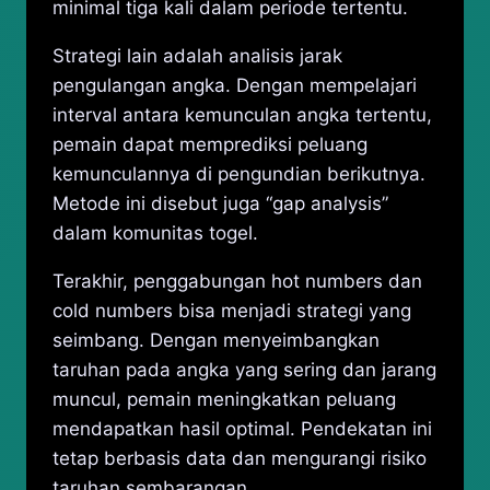
minimal tiga kali dalam periode tertentu.
Strategi lain adalah analisis jarak
pengulangan angka. Dengan mempelajari
interval antara kemunculan angka tertentu,
pemain dapat memprediksi peluang
kemunculannya di pengundian berikutnya.
Metode ini disebut juga “gap analysis”
dalam komunitas togel.
Terakhir, penggabungan hot numbers dan
cold numbers bisa menjadi strategi yang
seimbang. Dengan menyeimbangkan
taruhan pada angka yang sering dan jarang
muncul, pemain meningkatkan peluang
mendapatkan hasil optimal. Pendekatan ini
tetap berbasis data dan mengurangi risiko
taruhan sembarangan.