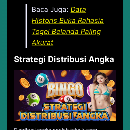
Baca Juga:
Data
Historis Buka Rahasia
Togel Belanda Paling
Akurat
Strategi Distribusi Angka