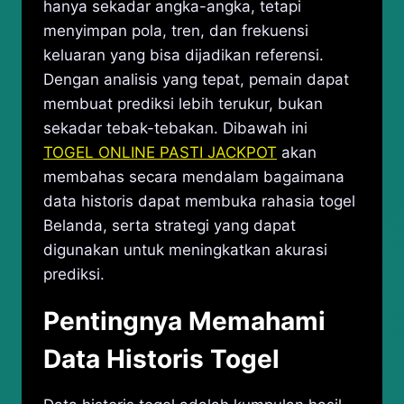
hanya sekadar angka-angka, tetapi
menyimpan pola, tren, dan frekuensi
keluaran yang bisa dijadikan referensi.
Dengan analisis yang tepat, pemain dapat
membuat prediksi lebih terukur, bukan
sekadar tebak-tebakan. Dibawah ini
TOGEL ONLINE PASTI JACKPOT
akan
membahas secara mendalam bagaimana
data historis dapat membuka rahasia togel
Belanda, serta strategi yang dapat
digunakan untuk meningkatkan akurasi
prediksi.
Pentingnya Memahami
Data Historis Togel