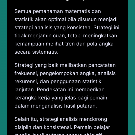
Semua pemahaman matematis dan
statistik akan optimal bila disusun menjadi
strategi analisis yang konsisten. Strategi ini
tidak menjamin cuan, tetapi meningkatkan
kemampuan melihat tren dan pola angka
secara sistematis.
Strategi yang baik melibatkan pencatatan
frekuensi, pengelompokan angka, analisis
rekurensi, dan penggunaan statistik
lanjutan. Pendekatan ini memberikan
kerangka kerja yang jelas bagi pemain
dalam menganalisis hasil putaran.
Selain itu, strategi analisis mendorong
disiplin dan konsistensi. Pemain belajar