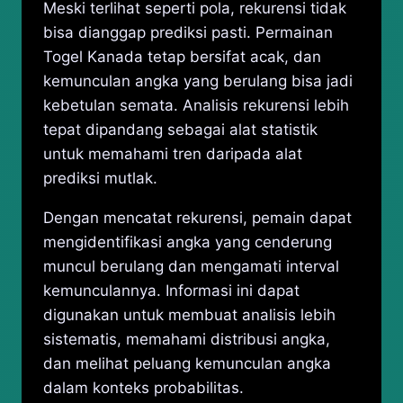
Meski terlihat seperti pola, rekurensi tidak
bisa dianggap prediksi pasti. Permainan
Togel Kanada tetap bersifat acak, dan
kemunculan angka yang berulang bisa jadi
kebetulan semata. Analisis rekurensi lebih
tepat dipandang sebagai alat statistik
untuk memahami tren daripada alat
prediksi mutlak.
Dengan mencatat rekurensi, pemain dapat
mengidentifikasi angka yang cenderung
muncul berulang dan mengamati interval
kemunculannya. Informasi ini dapat
digunakan untuk membuat analisis lebih
sistematis, memahami distribusi angka,
dan melihat peluang kemunculan angka
dalam konteks probabilitas.