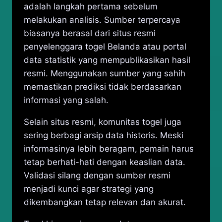
adalah langkah pertama sebelum
melakukan analisis. Sumber terpercaya
biasanya berasal dari situs resmi
penyelenggara togel Belanda atau portal
data statistik yang mempublikasikan hasil
resmi. Menggunakan sumber yang sahih
memastikan prediksi tidak berdasarkan
informasi yang salah.
Selain situs resmi, komunitas togel juga
sering berbagi arsip data historis. Meski
informasinya lebih beragam, pemain harus
tetap berhati-hati dengan keaslian data.
Validasi silang dengan sumber resmi
menjadi kunci agar strategi yang
dikembangkan tetap relevan dan akurat.