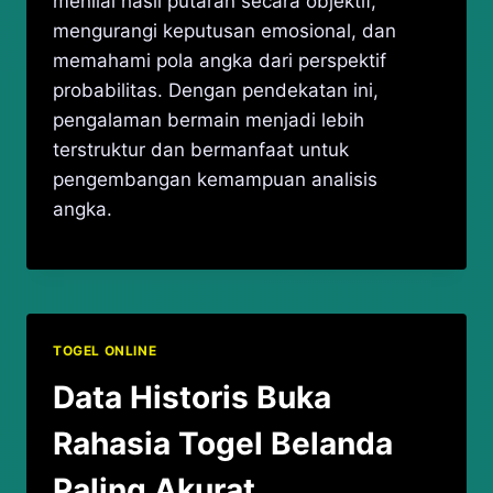
menilai hasil putaran secara objektif,
mengurangi keputusan emosional, dan
memahami pola angka dari perspektif
probabilitas. Dengan pendekatan ini,
pengalaman bermain menjadi lebih
terstruktur dan bermanfaat untuk
pengembangan kemampuan analisis
angka.
TOGEL ONLINE
Data Historis Buka
Rahasia Togel Belanda
Paling Akurat