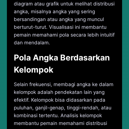
diagram atau grafik untuk melihat distribusi
angka, misalnya angka yang sering
bersandingan atau angka yang muncul
berturut-turut. Visualisasi ini membantu
pemain memahami pola secara lebih intuitif
dan mendalam.
Pola Angka Berdasarkan
Kelompok
Selain frekuensi, membagi angka ke dalam
kelompok adalah pendekatan lain yang
efektif. Kelompok bisa didasarkan pada
puluhan, ganjil-genap, tinggi-rendah, atau
kombinasi tertentu. Analisis kelompok
membantu pemain memahami distribusi