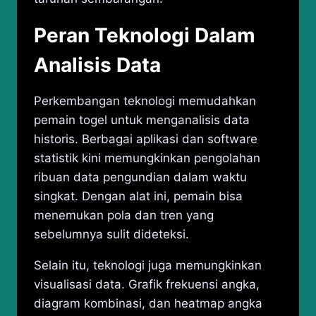
Peran Teknologi Dalam
Analisis Data
Perkembangan teknologi memudahkan
pemain togel untuk menganalisis data
historis. Berbagai aplikasi dan software
statistik kini memungkinkan pengolahan
ribuan data pengundian dalam waktu
singkat. Dengan alat ini, pemain bisa
menemukan pola dan tren yang
sebelumnya sulit dideteksi.
Selain itu, teknologi juga memungkinkan
visualisasi data. Grafik frekuensi angka,
diagram kombinasi, dan heatmap angka