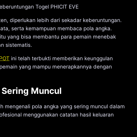
, diperlukan lebih dari sekadar keberuntungan.
data, serta kemampuan membaca pola angka.
ik jitu yang bisa membantu para pemain menebak
n sistematis.
KPOT
ini telah terbukti memberikan keunggulan
gi pemain yang mampu menerapkannya dengan
 Sering Muncul
h mengenali pola angka yang sering muncul dalam
ofesional menggunakan catatan hasil keluaran