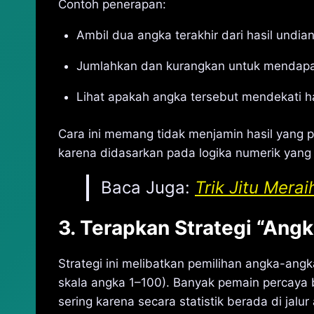
Contoh penerapan:
Ambil dua angka terakhir dari hasil undi
Jumlahkan dan kurangkan untuk mendapa
Lihat apakah angka tersebut mendekati ha
Cara ini memang tidak menjamin hasil yang 
karena didasarkan pada logika numerik yang 
Baca Juga:
Trik Jitu Mera
3. Terapkan Strategi “Ang
Strategi ini melibatkan pemilihan angka-angk
skala angka 1–100). Banyak pemain percaya
sering karena secara statistik berada di jalu