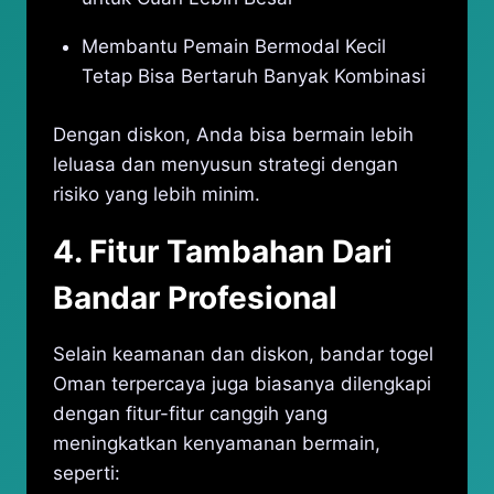
Membantu Pemain Bermodal Kecil
Tetap Bisa Bertaruh Banyak Kombinasi
Dengan diskon, Anda bisa bermain lebih
leluasa dan menyusun strategi dengan
risiko yang lebih minim.
4. Fitur Tambahan Dari
Bandar Profesional
Selain keamanan dan diskon, bandar togel
Oman terpercaya juga biasanya dilengkapi
dengan fitur-fitur canggih yang
meningkatkan kenyamanan bermain,
seperti: