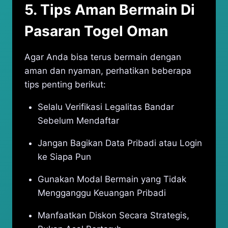
5. Tips Aman Bermain Di
Pasaran Togel Oman
Agar Anda bisa terus bermain dengan
aman dan nyaman, perhatikan beberapa
tips penting berikut:
Selalu Verifikasi Legalitas Bandar
Sebelum Mendaftar
Jangan Bagikan Data Pribadi atau Login
ke Siapa Pun
Gunakan Modal Bermain yang Tidak
Mengganggu Keuangan Pribadi
Manfaatkan Diskon Secara Strategis,