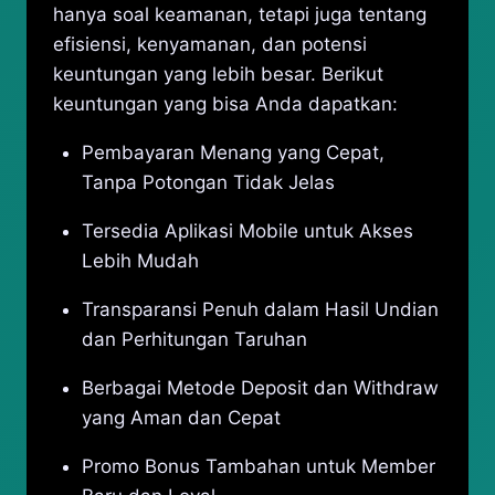
hanya soal keamanan, tetapi juga tentang
efisiensi, kenyamanan, dan potensi
keuntungan yang lebih besar. Berikut
keuntungan yang bisa Anda dapatkan:
Pembayaran Menang yang Cepat,
Tanpa Potongan Tidak Jelas
Tersedia Aplikasi Mobile untuk Akses
Lebih Mudah
Transparansi Penuh dalam Hasil Undian
dan Perhitungan Taruhan
Berbagai Metode Deposit dan Withdraw
yang Aman dan Cepat
Promo Bonus Tambahan untuk Member