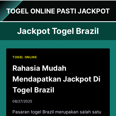
Skip
TOGEL ONLINE PASTI JACKPOT
to
content
Jackpot Togel Brazil
TOGEL ONLINE
Rahasia Mudah
Mendapatkan Jackpot Di
Togel Brazil
08/27/2025
Pasaran togel Brazil merupakan salah satu