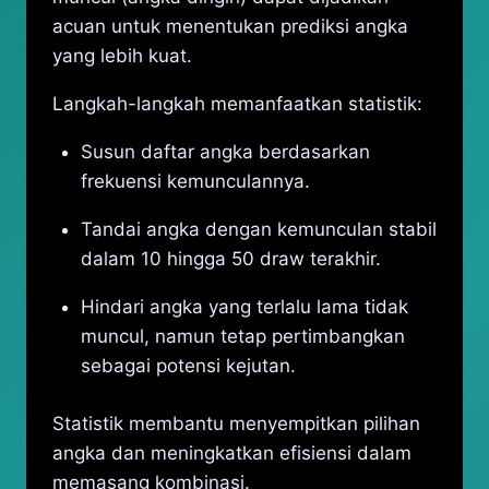
acuan untuk menentukan prediksi angka
yang lebih kuat.
Langkah-langkah memanfaatkan statistik:
Susun daftar angka berdasarkan
frekuensi kemunculannya.
Tandai angka dengan kemunculan stabil
dalam 10 hingga 50 draw terakhir.
Hindari angka yang terlalu lama tidak
muncul, namun tetap pertimbangkan
sebagai potensi kejutan.
Statistik membantu menyempitkan pilihan
angka dan meningkatkan efisiensi dalam
memasang kombinasi.