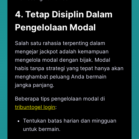
4. Tetap Disiplin Dalam
Pengelolaan Modal
Salah satu rahasia terpenting dalam
mengejar jackpot adalah kemampuan
mengelola modal dengan bijak. Modal
habis tanpa strategi yang tepat hanya akan
menghambat peluang Anda bermain
jangka panjang.
Beberapa tips pengelolaan modal di
tribuntogel login
:
Tentukan batas harian dan mingguan
untuk bermain.