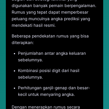
digunakan banyak pemain berpengalaman.
Rumus yang tepat dapat memperbesar
peluang munculnya angka prediksi yang
mendekati hasil resmi.
Beberapa pendekatan rumus yang bisa
diterapkan:
Penjumlahan antar angka keluaran
sebelumnya.
Kombinasi posisi digit dari hasil
sebelumnya.
Perhitungan ganjil-genap dan besar-
kecil untuk menyaring angka.
Dengan menerapkan rumus secara