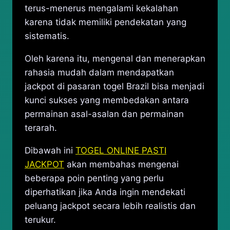
terus-menerus mengalami kekalahan
karena tidak memiliki pendekatan yang
sistematis.
Oleh karena itu, mengenal dan menerapkan
rahasia mudah dalam mendapatkan
jackpot di pasaran togel Brazil bisa menjadi
kunci sukses yang membedakan antara
permainan asal-asalan dan permainan
terarah.
Dibawah ini
TOGEL ONLINE PASTI
JACKPOT
akan membahas mengenai
beberapa poin penting yang perlu
diperhatikan jika Anda ingin mendekati
peluang jackpot secara lebih realistis dan
terukur.