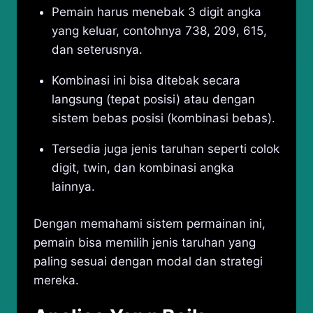
Pemain harus menebak 3 digit angka
yang keluar, contohnya 738, 209, 615,
dan seterusnya.
Kombinasi ini bisa ditebak secara
langsung (tepat posisi) atau dengan
sistem bebas posisi (kombinasi bebas).
Tersedia juga jenis taruhan seperti colok
digit, twin, dan kombinasi angka
lainnya.
Dengan memahami sistem permainan ini,
pemain bisa memilih jenis taruhan yang
paling sesuai dengan modal dan strategi
mereka.