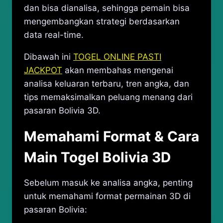
dan bisa dianalisa, sehingga pemain bisa
mengembangkan strategi berdasarkan
data real-time.
Dibawah ini
TOGEL ONLINE PASTI
JACKPOT
akan membahas mengenai
analisa keluaran terbaru, tren angka, dan
tips memaksimalkan peluang menang dari
pasaran Bolivia 3D.
Memahami Format & Cara
Main Togel Bolivia 3D
Sebelum masuk ke analisa angka, penting
untuk memahami format permainan 3D di
pasaran Bolivia: