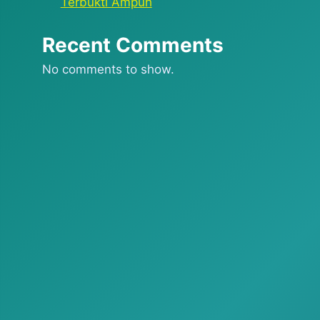
Terbukti Ampuh
Recent Comments
No comments to show.