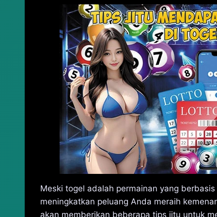
Meski togel adalah permainan yang berbasis
meningkatkan peluang Anda meraih kemenan
akan memberikan beberapa tips jitu untuk m