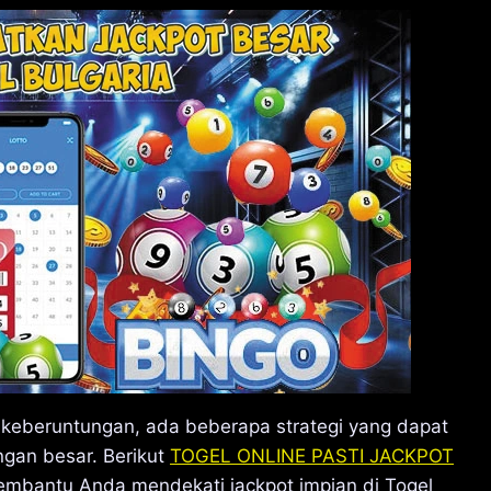
 keberuntungan, ada beberapa strategi yang dapat
gan besar. Berikut
TOGEL ONLINE PASTI JACKPOT
embantu Anda mendekati jackpot impian di Togel