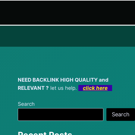
NEED BACKLINK HIGH QUALITY and
RELEVANT ?
let us help.
click here
Search
Search
Recent Posts