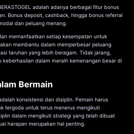
s BERASTOGEL adalah adanya berbagai fitur bonus
n. Bonus deposit, cashback, hingga bonus referral
 modal dan peluang menang.
u dan memanfaatkan setiap kesempatan untuk
u akan membantu dalam memperbesar peluang
asi taruhan yang lebih beragam. Tidak jarang,
tu keberhasilan dalam meraih kemenangan besar di
dalam Bermain
lah konsistensi dan disiplin. Pemain harus
ak tergoda untuk terus menerus mengikuti
iplin dalam mengikuti strategi yang telah dibuat
suai harapan merupakan hal penting.