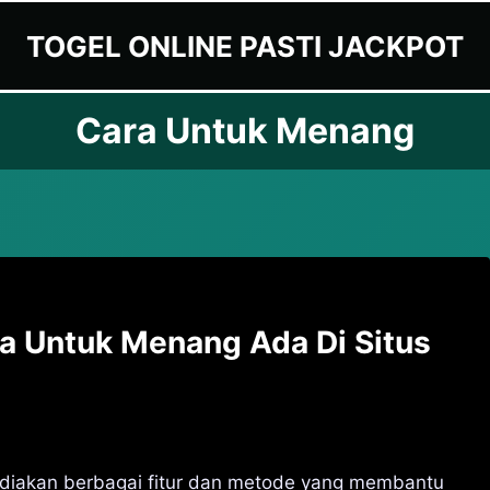
TOGEL ONLINE PASTI JACKPOT
Cara Untuk Menang
 Untuk Menang Ada Di Situs
ediakan berbagai fitur dan metode yang membantu