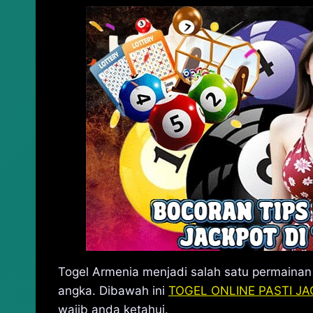
Togel Armenia menjadi salah satu permainan l
angka. Dibawah ini
TOGEL ONLINE PASTI J
wajib anda ketahui.