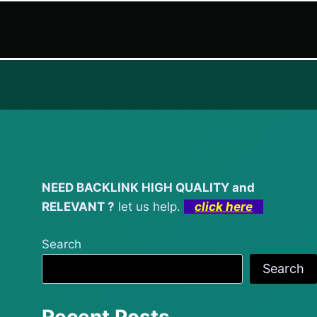
NEED BACKLINK HIGH QUALITY and
RELEVANT ?
let us help.
click here
Search
Search
Recent Posts