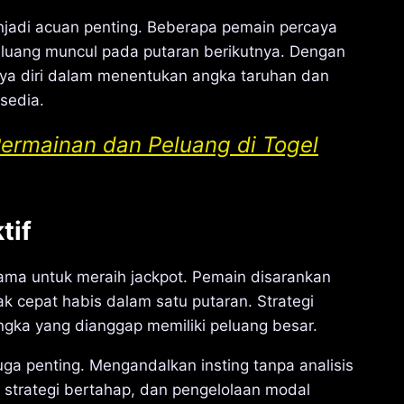
enjadi acuan penting. Beberapa pemain percaya
eluang muncul pada putaran berikutnya. Dengan
aya diri dalam menentukan angka taruhan dan
sedia.
ermainan dan Peluang di Togel
tif
utama untuk meraih jackpot. Pemain disarankan
k cepat habis dalam satu putaran. Strategi
ngka yang dianggap memiliki peluang besar.
juga penting. Mengandalkan insting tanpa analisis
a, strategi bertahap, dan pengelolaan modal