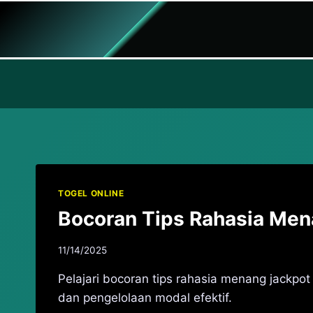
Skip
to
content
TOGEL ONLINE
Bocoran Tips Rahasia Men
11/14/2025
Pelajari bocoran tips rahasia menang jackpot d
dan pengelolaan modal efektif.