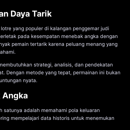
an Daya Tarik
lotre yang populer di kalangan penggemar judi
i terletak pada kesempatan menebak angka dengan
nyak pemain tertarik karena peluang menang yang
pahami.
membutuhkan strategi, analisis, dan pendekatan
at. Dengan metode yang tepat, permainan ini bukan
euntungan nyata.
k Angka
ah satunya adalah memahami pola keluaran
ing mempelajari data historis untuk menemukan