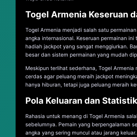
Togel Armenia Keseruan d
Togel Armenia menjadi salah satu permainan 
angka internasional. Keseruan permainan in
hadiah jackpot yang sangat menggiurkan. Ba
besar dan sistem permainan yang mudah di
Meskipun terlihat sederhana, Togel Armenia 
cerdas agar peluang meraih jackpot meningk
hanya hiburan, tetapi juga peluang meraih k
Pola Keluaran dan Statisti
Rahasia untuk menang di Togel Armenia sal
sebelumnya. Pemain yang berpengalaman ser
angka yang sering muncul atau jarang keluar.