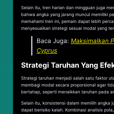
Selain itu, tren harian dan mingguan juga m
bahwa angka yang jarang muncul memiliki p
memahami tren ini, pemain dapat lebih perc
menyesuaikan strategi sesuai modal yang ter
Baca Juga:
Maksimalkan P
Cyprus
Strategi Taruhan Yang Efek
Strategi taruhan menjadi salah satu faktor 
membagi modal secara proporsional agar tida
bertahap, seperti menaikkan taruhan pada a
Selain itu, konsistensi dalam memilih angka 
dapat berisiko kalah. Kombinasi analisis pol