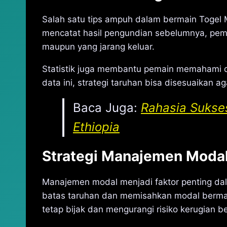
Salah satu tips ampuh dalam bermain Togel 
mencatat hasil pengundian sebelumnya, pema
maupun yang jarang keluar.
Statistik juga membantu pemain memahami d
data ini, strategi taruhan bisa disesuaikan a
Baca Juga:
Rahasia Sukse
Ethiopia
Strategi Manajemen Moda
Manajemen modal menjadi faktor penting da
batas taruhan dan memisahkan modal berma
tetap bijak dan mengurangi risiko kerugian be