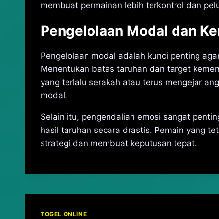
membuat permainan lebih terkontrol dan pelua
Pengelolaan Modal dan Ke
Pengelolaan modal adalah kunci penting ag
Menentukan batas taruhan dan target kemen
yang terlalu serakah atau terus mengejar an
modal.
Selain itu, pengendalian emosi sangat penti
hasil taruhan secara drastis. Pemain yang t
strategi dan membuat keputusan tepat.
TOGEL ONLINE