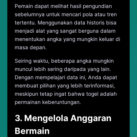
Pemain dapat melihat hasil pengundian
sebelumnya untuk mencari pola atau tren
tertentu. Menggunakan data historis bisa
menjadi alat yang sangat berguna dalam
menentukan angka yang mungkin keluar di
masa depan.
Seiring waktu, beberapa angka mungkin
muncul lebih sering daripada yang lain.
Dengan mempelajari data ini, Anda dapat
membuat pilihan yang lebih terinformasi,
meskipun tetap ingat bahwa togel adalah
permainan keberuntungan.
3. Mengelola Anggaran
Bermain