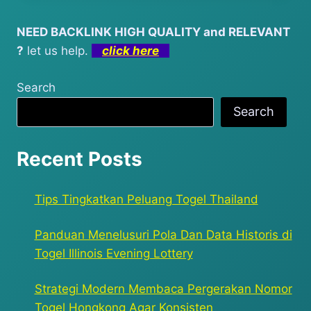
NEED BACKLINK HIGH QUALITY and RELEVANT
?
let us help.
click here
Search
Search
Recent Posts
Tips Tingkatkan Peluang Togel Thailand
Panduan Menelusuri Pola Dan Data Historis di
Togel Illinois Evening Lottery
Strategi Modern Membaca Pergerakan Nomor
Togel Hongkong Agar Konsisten