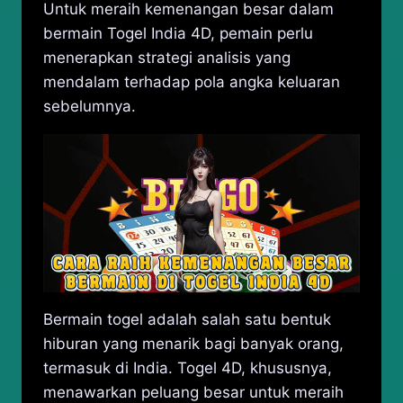
Untuk meraih kemenangan besar dalam
bermain Togel India 4D, pemain perlu
menerapkan strategi analisis yang
mendalam terhadap pola angka keluaran
sebelumnya.
Bermain togel adalah salah satu bentuk
hiburan yang menarik bagi banyak orang,
termasuk di India. Togel 4D, khususnya,
menawarkan peluang besar untuk meraih