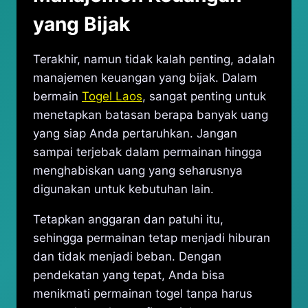
yang Bijak
Terakhir, namun tidak kalah penting, adalah
manajemen keuangan yang bijak. Dalam
bermain
Togel Laos
, sangat penting untuk
menetapkan batasan berapa banyak uang
yang siap Anda pertaruhkan. Jangan
sampai terjebak dalam permainan hingga
menghabiskan uang yang seharusnya
digunakan untuk kebutuhan lain.
Tetapkan anggaran dan patuhi itu,
sehingga permainan tetap menjadi hiburan
dan tidak menjadi beban. Dengan
pendekatan yang tepat, Anda bisa
menikmati permainan togel tanpa harus