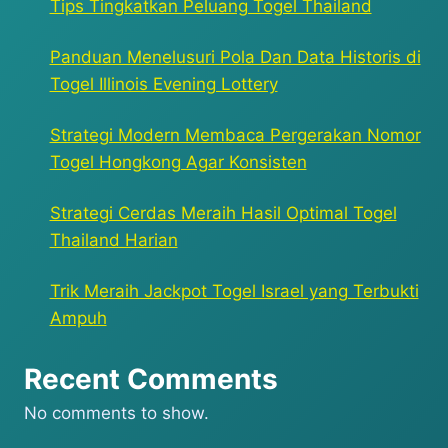
Tips Tingkatkan Peluang Togel Thailand
Panduan Menelusuri Pola Dan Data Historis di
Togel Illinois Evening Lottery
Strategi Modern Membaca Pergerakan Nomor
Togel Hongkong Agar Konsisten
Strategi Cerdas Meraih Hasil Optimal Togel
Thailand Harian
Trik Meraih Jackpot Togel Israel yang Terbukti
Ampuh
Recent Comments
No comments to show.