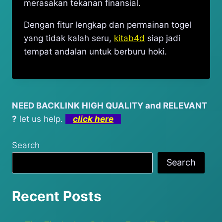
merasakan tekanan finansial.
Dengan fitur lengkap dan permainan togel
yang tidak kalah seru,
kitab4d
siap jadi
tempat andalan untuk berburu hoki.
NEED BACKLINK HIGH QUALITY and RELEVANT
?
let us help.
click here
Search
Search
Recent Posts