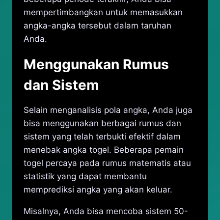
mempertimbangkan untuk memasukkan
angka-angka tersebut dalam taruhan
Anda.
Menggunakan Rumus
dan Sistem
Selain menganalisis pola angka, Anda juga
bisa menggunakan berbagai rumus dan
sistem yang telah terbukti efektif dalam
menebak angka togel. Beberapa pemain
togel percaya pada rumus matematis atau
statistik yang dapat membantu
memprediksi angka yang akan keluar.
Misalnya, Anda bisa mencoba sistem 50-