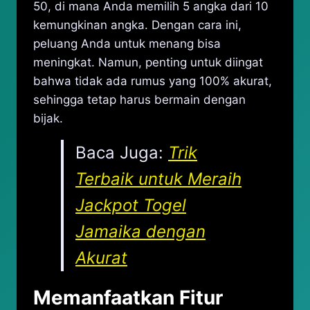
50, di mana Anda memilih 5 angka dari 10
kemungkinan angka. Dengan cara ini,
peluang Anda untuk menang bisa
meningkat. Namun, penting untuk diingat
bahwa tidak ada rumus yang 100% akurat,
sehingga tetap harus bermain dengan
bijak.
Baca Juga:
Trik
Terbaik untuk Meraih
Jackpot Togel
Jamaika dengan
Akurat
Memanfaatkan Fitur