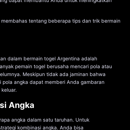
 yang dapat membantu Anda untuk meningkatkan
membahas tentang beberapa tips dan trik bermain
ikan dalam bermain togel Argentina adalah
anyak pemain togel berusaha mencari pola atau
belumnya. Meskipun tidak ada jaminan bahwa
ti pola angka dapat memberi Anda gambaran
keluar.
si Angka
erapa angka dalam satu taruhan. Untuk
trategi kombinasi angka. Anda bisa