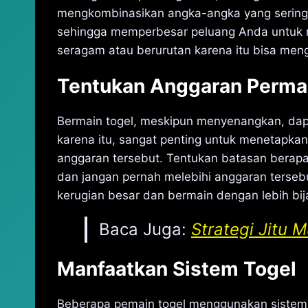
mengkombinasikan angka-angka yang sering 
sehingga memperbesar peluang Anda untuk m
seragam atau berurutan karena itu bisa men
Tentukan Anggaran Perma
Bermain togel, meskipun menyenangkan, dapat
karena itu, sangat penting untuk menetapk
anggaran tersebut. Tentukan batasan berap
dan jangan pernah melebihi anggaran tersebu
kerugian besar dan bermain dengan lebih bij
Baca Juga:
Strategi Jitu
Manfaatkan Sistem Togel
Beberapa pemain togel menggunakan sistem