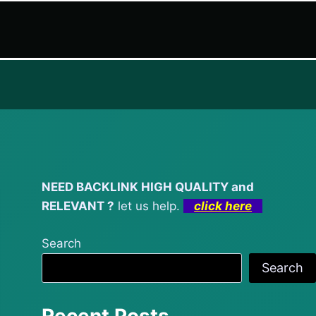
NEED BACKLINK HIGH QUALITY and
RELEVANT ?
let us help.
click here
Search
Search
Recent Posts