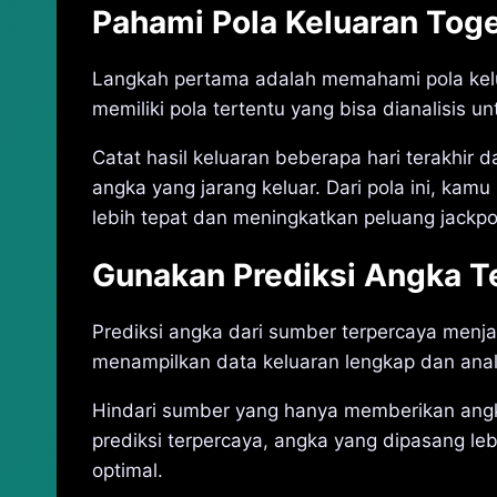
Pahami Pola Keluaran Toge
Langkah pertama adalah memahami pola kelua
memiliki pola tertentu yang bisa dianalisis
Catat hasil keluaran beberapa hari terakhir 
angka yang jarang keluar. Dari pola ini, ka
lebih tepat dan meningkatkan peluang jackpot
Gunakan Prediksi Angka T
Prediksi angka dari sumber terpercaya menja
menampilkan data keluaran lengkap dan anali
Hindari sumber yang hanya memberikan angka
prediksi terpercaya, angka yang dipasang le
optimal.