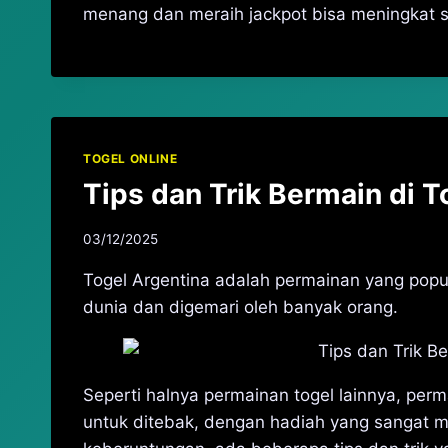
menang dan meraih jackpot bisa meningkat si
TOGEL ONLINE
Tips dan Trik Bermain di T
03/12/2025
Togel Argentina adalah permainan yang popul
dunia dan digemari oleh banyak orang.
Seperti halnya permainan togel lainnya, per
untuk ditebak, dengan hadiah yang sangat 