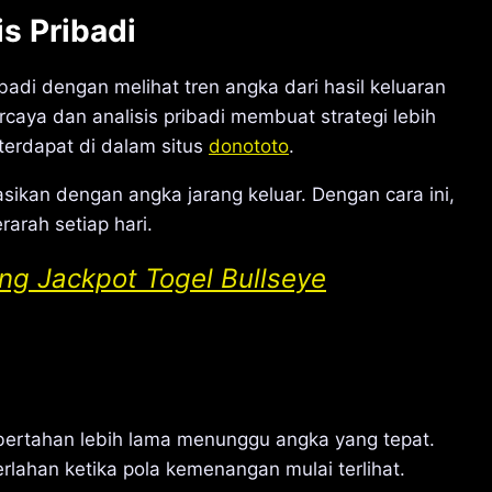
s Pribadi
ribadi dengan melihat tren angka dari hasil keluaran
caya dan analisis pribadi membuat strategi lebih
terdapat di dalam situs
donototo
.
ikan dengan angka jarang keluar. Dengan cara ini,
arah setiap hari.
ng Jackpot Togel Bullseye
bertahan lebih lama menunggu angka yang tepat.
rlahan ketika pola kemenangan mulai terlihat.