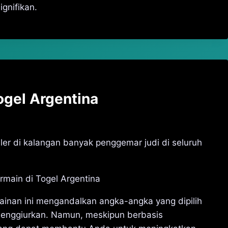
gnifikan.
ogel Argentina
er di kalangan banyak penggemar judi di seluruh
mainan ini mengandalkan angka-angka yang dipilih
menggiurkan. Namun, meskipun berbasis