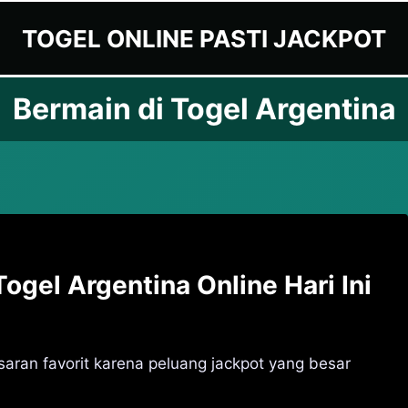
TOGEL ONLINE PASTI JACKPOT
Bermain di Togel Argentina
ogel Argentina Online Hari Ini
saran favorit karena peluang jackpot yang besar