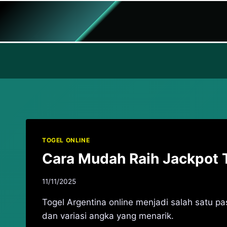
Skip
to
content
TOGEL ONLINE
Cara Mudah Raih Jackpot T
11/11/2025
Togel Argentina online menjadi salah satu pa
dan variasi angka yang menarik.