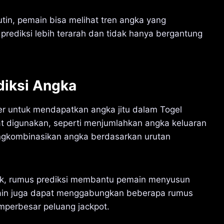
tin, pemain bisa melihat tren angka yang
 prediksi lebih terarah dan tidak hanya bergantung
iksi Angka
er untuk mendapatkan angka jitu dalam Togel
t digunakan, seperti menjumlahkan angka keluaran
engkombinasikan angka berdasarkan urutan
k, rumus prediksi membantu pemain menyusun
main juga dapat menggabungkan beberapa rumus
mperbesar peluang jackpot.