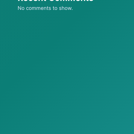
No comments to show.