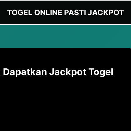
TOGEL ONLINE PASTI JACKPOT
a Dapatkan Jackpot Togel