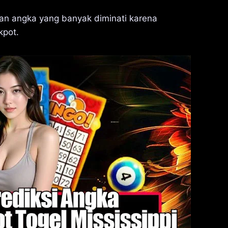
nan angka yang banyak diminati karena
kpot.