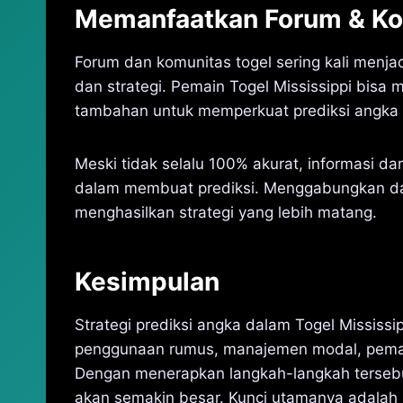
Memanfaatkan Forum & Ko
Forum dan komunitas togel sering kali menj
dan strategi. Pemain Togel Mississippi bisa 
tambahan untuk memperkuat prediksi angka
Meski tidak selalu 100% akurat, informasi 
dalam membuat prediksi. Menggabungkan da
menghasilkan strategi yang lebih matang.
Kesimpulan
Strategi prediksi angka dalam Togel Mississ
penggunaan rumus, manajemen modal, pemanf
Dengan menerapkan langkah-langkah tersebut 
akan semakin besar. Kunci utamanya adalah 