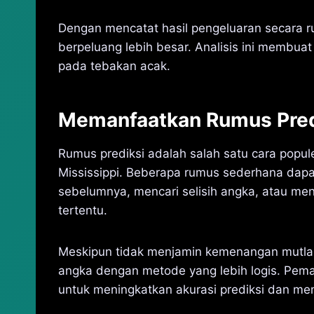
Dengan mencatat hasil pengeluaran secara ru
berpeluang lebih besar. Analisis ini membuat
pada tebakan acak.
Memanfaatkan Rumus Pred
Rumus prediksi adalah salah satu cara popul
Mississippi. Beberapa rumus sederhana dapa
sebelumnya, mencari selisih angka, atau m
tertentu.
Meskipun tidak menjamin kemenangan mutla
angka dengan metode yang lebih logis. Pe
untuk meningkatkan akurasi prediksi dan me