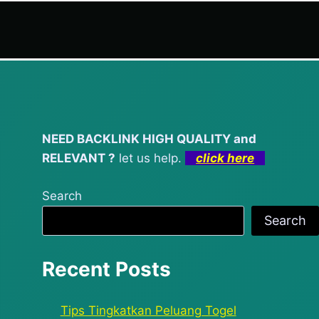
NEED BACKLINK HIGH QUALITY and
RELEVANT ?
let us help.
click here
Search
Search
Recent Posts
Tips Tingkatkan Peluang Togel