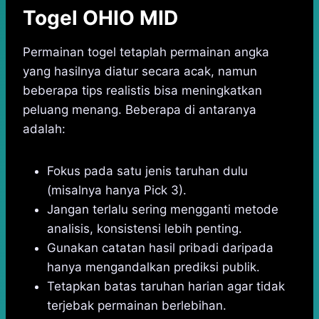
Togel OHIO MID
Permainan togel tetaplah permainan angka
yang hasilnya diatur secara acak, namun
beberapa tips realistis bisa meningkatkan
peluang menang. Beberapa di antaranya
adalah:
Fokus pada satu jenis taruhan dulu
(misalnya hanya Pick 3).
Jangan terlalu sering mengganti metode
analisis, konsistensi lebih penting.
Gunakan catatan hasil pribadi daripada
hanya mengandalkan prediksi publik.
Tetapkan batas taruhan harian agar tidak
terjebak permainan berlebihan.