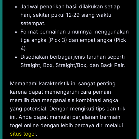
Jadwal penarikan hasil dilakukan setiap
hari, sekitar pukul 12:29 siang waktu
setempat.
Format permainan umumnya menggunakan
tiga angka (Pick 3) dan empat angka (Pick
4).
Disediakan berbagai jenis taruhan seperti
Straight, Box, Straight/Box, dan Back Pair.
Memahami karakteristik ini sangat penting
karena dapat memengaruhi cara pemain
memilih dan menganalisis kombinasi angka
yang potensial. Dengan mengikuti tips dan trik
ini. Anda dapat memulai perjalanan bermain
togel online dengan lebih percaya diri melalui
situs togel
.