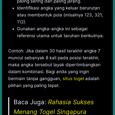
paling sering dan paling jarang.
Identifikasi angka yang keluar berurutan
atau membentuk pola (misalnya 123, 321,
112).
Gunakan angka-angka ini sebagai
referensi utama untuk taruhan berikutnya.
Contoh: Jika dalam 30 hasil terakhir angka 7
muncul sebanyak 8 kali pada posisi terakhir,
maka angka tersebut layak dipertimbangkan
dalam kombinasi. Bagi anda yang ingin
bermain tanpa gangguan,
situs togel
adalah
pilihan yang paling tepat.
Baca Juga:
Rahasia Sukses
Menang Togel Singapura