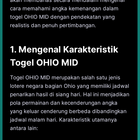
akan membahas secara mendalam mengenai
cara memahami angka kemenangan dalam
togel OHIO MID dengan pendekatan yang
realistis dan penuh pertimbangan.
1. Mengenal Karakteristik
Togel OHIO MID
Togel OHIO MID merupakan salah satu jenis
lotere negara bagian Ohio yang memiliki jadwal
penarikan hasil di siang hari. Hal ini menjadikan
pola permainan dan kecenderungan angka
yang keluar cenderung berbeda dibandingkan
jadwal malam hari. Karakteristik utamanya
antara lain: