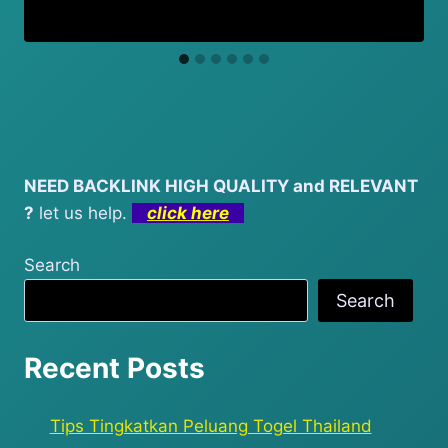
NEED BACKLINK HIGH QUALITY and RELEVANT
?
let us help.
click here
Search
Search
Recent Posts
Tips Tingkatkan Peluang Togel Thailand