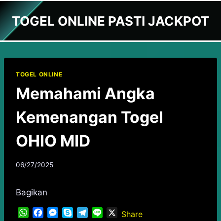
Skip
TOGEL ONLINE PASTI JACKPOT
to
content
TOGEL ONLINE
Memahami Angka
Kemenangan Togel
OHIO MID
06/27/2025
Bagikan
W
F
M
S
T
L
X
Share