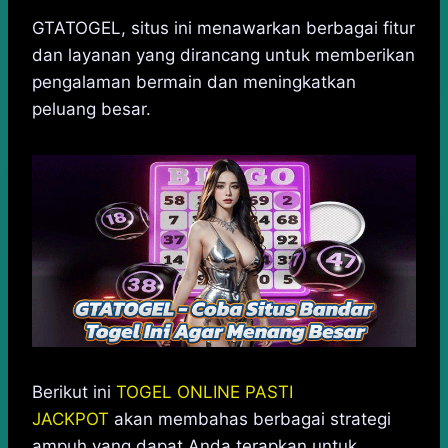
h
a
e
k
e
i
a
c
s
y
l
n
GTATOGEL, situs ini menawarkan berbagai fitur
t
e
s
p
e
e
dan layanan yang dirancang untuk memberikan
s
b
e
e
g
pengalaman bermain dan meningkatkan
A
o
n
r
peluang besar.
p
o
g
a
p
k
e
m
r
Berikut ini
TOGEL ONLINE PASTI
JACKPOT
akan membahas berbagai strategi
ampuh yang dapat Anda terapkan untuk