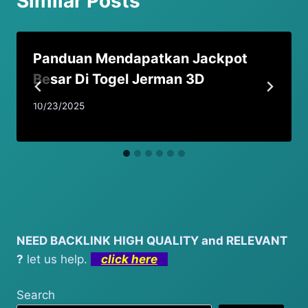
Similar Posts
Panduan Mendapatkan Jackpot
Besar Di Togel Jerman 3D
10/23/2025
NEED BACKLINK HIGH QUALITY and RELEVANT
?
let us help.
click here
Search