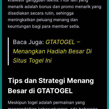
khawatir gangguan teknis. Fitur lain yang
menarik adalah bonus dan promo menarik yang
disediakan secara rutin, sehingga
meningkatkan peluang menang dan
keuntungan bagi para member setia.
Baca Juga:
GTATOGEL –
Menangkan Hadiah Besar Di
Situs Togel Ini
Tips dan Strategi Menang
Besar di GTATOGEL
Meskipun togel adalah permainan yang