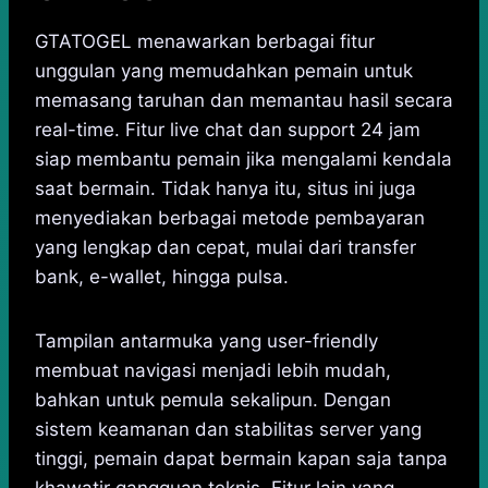
GTATOGEL menawarkan berbagai fitur
unggulan yang memudahkan pemain untuk
memasang taruhan dan memantau hasil secara
real-time. Fitur live chat dan support 24 jam
siap membantu pemain jika mengalami kendala
saat bermain. Tidak hanya itu, situs ini juga
menyediakan berbagai metode pembayaran
yang lengkap dan cepat, mulai dari transfer
bank, e-wallet, hingga pulsa.
Tampilan antarmuka yang user-friendly
membuat navigasi menjadi lebih mudah,
bahkan untuk pemula sekalipun. Dengan
sistem keamanan dan stabilitas server yang
tinggi, pemain dapat bermain kapan saja tanpa