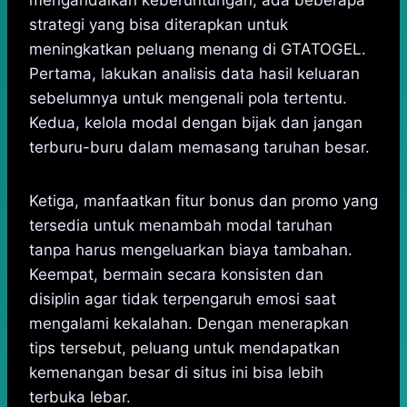
mengandalkan keberuntungan, ada beberapa
strategi yang bisa diterapkan untuk
meningkatkan peluang menang di GTATOGEL.
Pertama, lakukan analisis data hasil keluaran
sebelumnya untuk mengenali pola tertentu.
Kedua, kelola modal dengan bijak dan jangan
terburu-buru dalam memasang taruhan besar.
Ketiga, manfaatkan fitur bonus dan promo yang
tersedia untuk menambah modal taruhan
tanpa harus mengeluarkan biaya tambahan.
Keempat, bermain secara konsisten dan
disiplin agar tidak terpengaruh emosi saat
mengalami kekalahan. Dengan menerapkan
tips tersebut, peluang untuk mendapatkan
kemenangan besar di situs ini bisa lebih
terbuka lebar.