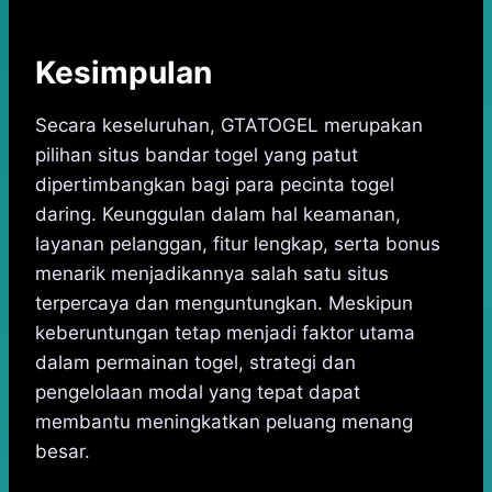
Kesimpulan
Secara keseluruhan, GTATOGEL merupakan
pilihan situs bandar togel yang patut
dipertimbangkan bagi para pecinta togel
daring. Keunggulan dalam hal keamanan,
layanan pelanggan, fitur lengkap, serta bonus
menarik menjadikannya salah satu situs
terpercaya dan menguntungkan. Meskipun
keberuntungan tetap menjadi faktor utama
dalam permainan togel, strategi dan
pengelolaan modal yang tepat dapat
membantu meningkatkan peluang menang
besar.