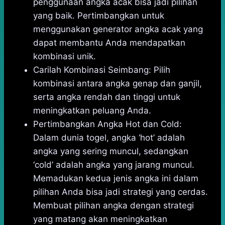
penggunaan angka acak bisa jadi pilihan
yang baik. Pertimbangkan untuk
menggunakan generator angka acak yang
dapat membantu Anda mendapatkan
kombinasi unik.
Carilah Kombinasi Seimbang: Pilih
kombinasi antara angka genap dan ganjil,
serta angka rendah dan tinggi untuk
meningkatkan peluang Anda.
Pertimbangkan Angka Hot dan Cold:
Dalam dunia togel, angka ‘hot’ adalah
angka yang sering muncul, sedangkan
‘cold’ adalah angka yang jarang muncul.
Memadukan kedua jenis angka ini dalam
pilihan Anda bisa jadi strategi yang cerdas.
Membuat pilihan angka dengan strategi
yang matang akan meningkatkan