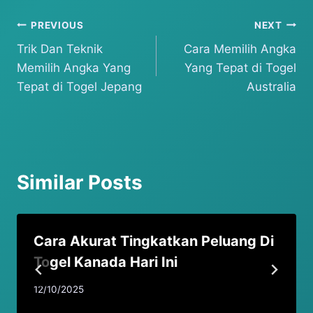
Post
PREVIOUS
NEXT
Trik Dan Teknik
Cara Memilih Angka
navigation
Memilih Angka Yang
Yang Tepat di Togel
Tepat di Togel Jepang
Australia
Similar Posts
Cara Akurat Tingkatkan Peluang Di
Togel Kanada Hari Ini
12/10/2025