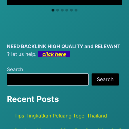
NEED BACKLINK HIGH QUALITY and RELEVANT
?
let us help.
click here
Search
Search
Recent Posts
Tips Tingkatkan Peluang Togel Thailand