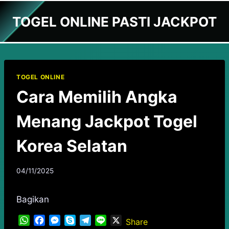
Skip
TOGEL ONLINE PASTI JACKPOT
to
content
TOGEL ONLINE
Cara Memilih Angka
Menang Jackpot Togel
Korea Selatan
04/11/2025
Bagikan
W
F
M
S
T
L
X
Share