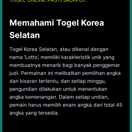
TOGEL ONLINE PASTI JACKPOT
.
Memahami Togel Korea
Selatan
Togel Korea Selatan, atau dikenal dengan
nama ‘Lotto’, memiliki karakteristik unik yang
membuatnya menarik bagi banyak penggemar
judi. Permainan ini melibatkan pemilihan angka
dari kisaran tertentu, dan setiap minggu,
pengundian dilakukan untuk menentukan
angka kemenangan. Dalam setiap undian,
pemain harus memilih enam angka dari total 45
angka yang tersedia.